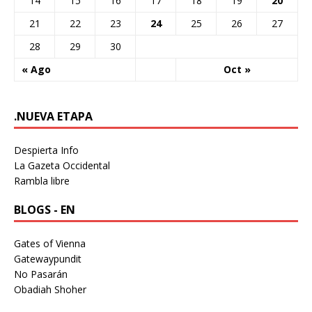
14
15
16
17
18
19
20
21
22
23
24
25
26
27
28
29
30
« Ago
Oct »
.NUEVA ETAPA
Despierta Info
La Gazeta Occidental
Rambla libre
BLOGS - EN
Gates of Vienna
Gatewaypundit
No Pasarán
Obadiah Shoher