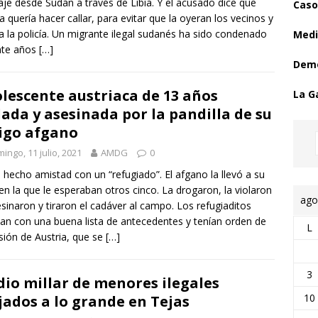
iaje desde Sudán a través de Libia. Y el acusado dice que
Caso
la quería hacer callar, para evitar que la oyeran los vecinos y
ra la policía. Un migrante ilegal sudanés ha sido condenado
Medi
nte años
[…]
Demo
lescente austriaca de 13 años
La G
lada y asesinada por la pandilla de su
igo afgano
ingo, 11 julio, 2021
AMDG
0
 hecho amistad con un “refugiado”. El afgano la llevó a su
en la que le esperaban otros cinco. La drogaron, la violaron
ago
esinaron y tiraron el cadáver al campo. Los refugiaditos
an con una buena lista de antecedentes y tenían orden de
L
sión de Austria, que se
[…]
3
io millar de menores ilegales
10
jados a lo grande en Tejas