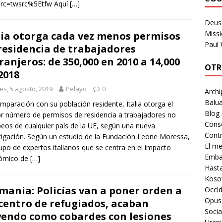
src=twsrc%5Etfw Aquí
[…]
Deus 
Missi
lia otorga cada vez menos permisos
Paul
residencia de trabajadores
ranjeros: de 350,000 en 2010 a 14,000
OTR
2018
es, 5 agosto, 2019
Pelayo
0
Archi
Balua
mparación con su población residente, Italia otorga el
Blog
 número de permisos de residencia a trabajadores no
Cons
eos de cualquier país de la UE, según una nueva
Contr
tigación. Según un estudio de la Fundación Leone Moressa,
El m
upo de expertos italianos que se centra en el impacto
Embaj
ómico de
[…]
Hast
Koso
mania: Policías van a poner orden a
Occid
Opus
centro de refugiados, acaban
Socia
endo como cobardes con lesiones