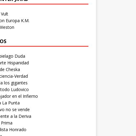
Vult
on Europa K.M.
 Weston
OS
pielago Duda
rte Hispanidad
 de Cheska
ciencia-Verdad
a los gigantes
etodo Ludovico
ador en el Infierno
a La Punta
vo no se vende
ente a la Deriva
 Prima
lista Honrado