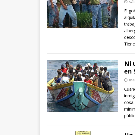
sáb
El go
alqui
traba
alber
desco
Tiene
Ni 
en 
mar
Cuand
inmig
cosa:
mínim
públi