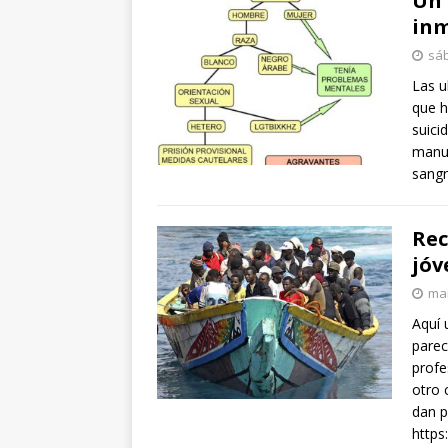
Un 
inm
sáb
Las u
que h
suici
manut
sangr
Rec
jóv
mar
Aquí 
parec
profe
otro 
dan p
https