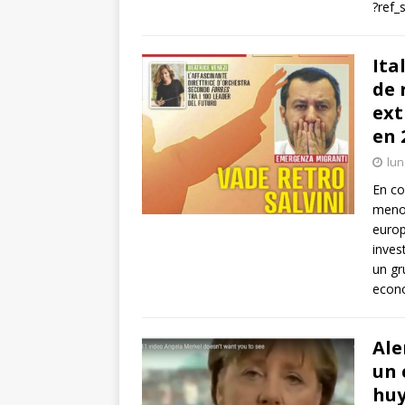
?ref_
Ita
de 
ext
en 
lun
En co
menor
europ
inves
un gr
econ
Ale
un 
huy