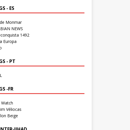
S - ES
 de Monmar
BIAN NEWS
econquista 1492
a Europa
o
S - PT
L
GS -FR
a Watch
im Véliocas
lon Beige
NTER-JIHAD