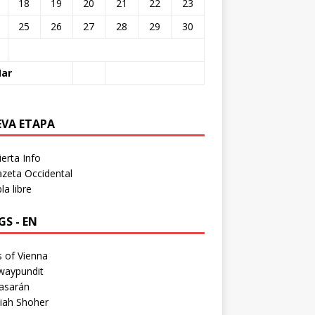
18
19
20
21
22
23
25
26
27
28
29
30
Mar
EVA ETAPA
erta Info
zeta Occidental
a libre
S - EN
 of Vienna
waypundit
asarán
iah Shoher