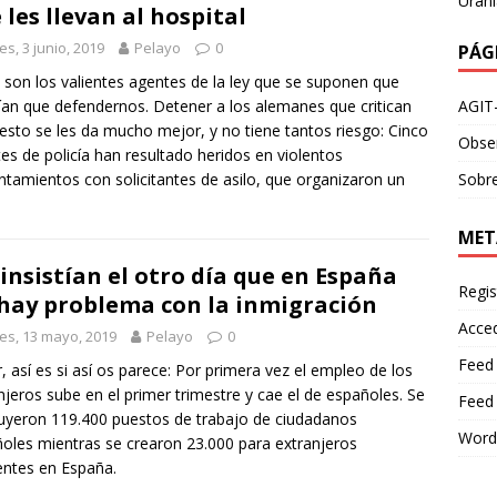
Urani
 les llevan al hospital
es, 3 junio, 2019
Pelayo
0
PÁG
 son los valientes agentes de la ley que se suponen que
AGIT
ían que defendernos. Detener a los alemanes que critican
esto se les da mucho mejor, y no tiene tantos riesgo: Cinco
Obser
es de policía han resultado heridos en violentos
Sobre
ntamientos con solicitantes de asilo, que organizaron un
MET
insistían el otro día que en España
Regis
hay problema con la inmigración
Acce
es, 13 mayo, 2019
Pelayo
0
Feed
, así es si así os parece: Por primera vez el empleo de los
njeros sube en el primer trimestre y cae el de españoles. Se
Feed
uyeron 119.400 puestos de trabajo de ciudadanos
Word
oles mientras se crearon 23.000 para extranjeros
entes en España.