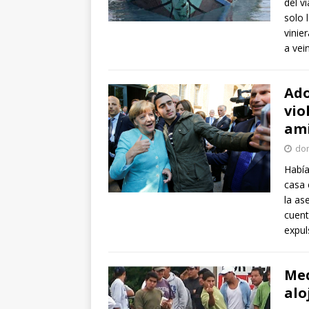
del v
solo 
vinie
a vei
Ado
vio
am
dom
Había
casa 
la as
cuent
expul
Med
alo