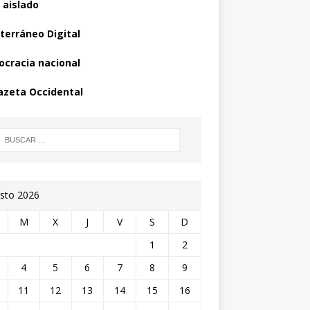
 aislado
terráneo Digital
cracia nacional
azeta Occidental
sto 2026
M
X
J
V
S
D
1
2
4
5
6
7
8
9
11
12
13
14
15
16