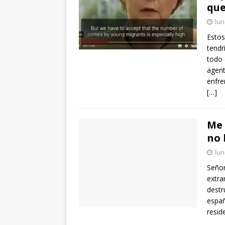
que
lun
Estos
tendr
todo 
agent
enfre
[…]
Me 
no 
lun
Señor
extra
destr
españ
resid