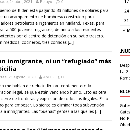
17
ado, 24 abril, 2021
Pelayo
0
bierno de Biden está pagando 33 millones de dólares para
24
lar un «campamento de hombres» construido para
31
jadores petroleros e ingenieros en Midland, Texas, para
gar a 500 jóvenes migrantes, dejando a los residentes
« 
ntentos por el centro de detención en su patio trasero.
n médicos, cocineros, tres comidas
[…]
.NU
un inmigrante, ni un “refugiado” más
Despi
Sicilia
La Ga
tes, 25 agosto, 2020
AMDG
0
Rambl
o me hablan de reducir, limitar, contener, etc. la
BLOG
ración ilegal, sé que están vendiendo humo. Esto es otra
 cierre de fronteras y expulsión de todos los ilegales. Es lo
o para empezar. Lo siente es eliminar toda subvención
Gates
ca a inmigrantes. Las “buenas” gentes a las que les
[…]
Gate
No P
Obad