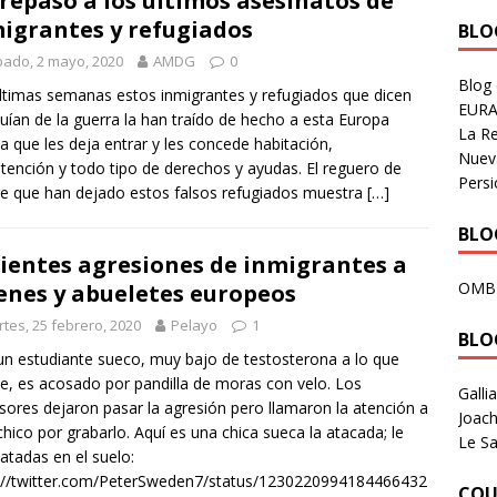
repaso a los últimos asesinatos de
igrantes y refugiados
BLOG
ado, 2 mayo, 2020
AMDG
0
Blog
ltimas semanas estos inmigrantes y refugiados que dicen
EURA
uían de la guerra la han traído de hecho a esta Europa
La R
da que les deja entrar y les concede habitación,
Nuev
ención y todo tipo de derechos y ayudas. El reguero de
Persi
e que han dejado estos falsos refugiados muestra
[…]
BLOG
ientes agresiones de inmigrantes a
OMB
enes y abueletes europeos
tes, 25 febrero, 2020
Pelayo
1
BLO
un estudiante sueco, muy bajo de testosterona a lo que
e, es acosado por pandilla de moras con velo. Los
Galli
sores dejaron pasar la agresión pero llamaron la atención a
Joach
chico por grabarlo. Aquí es una chica sueca la atacada; le
Le Sa
atadas en el suelo:
://twitter.com/PeterSweden7/status/1230220994184466432
COU