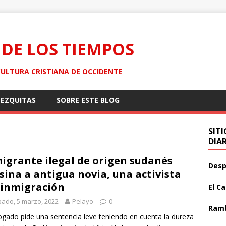
 DE LOS TIEMPOS
CULTURA CRISTIANA DE OCCIDENTE
MEZQUITAS
SOBRE ESTE BLOG
SIT
DIA
igrante ilegal de origen sudanés
Desp
sina a antigua novia, una activista
inmigración
El C
ado, 5 marzo, 2022
Pelayo
0
Ramb
ogado pide una sentencia leve teniendo en cuenta la dureza