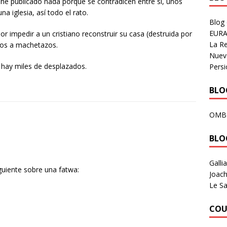
 he publicado nada porque se contradicen entre si, unos
a iglesia, así todo el rato.
Blog
EURA
r impedir a un cristiano reconstruir su casa (destruida por
La R
tos a machetazos.
Nuev
e hay miles de desplazados.
Persi
BLOG
OMB
BLO
Galli
guiente sobre una fatwa:
Joach
Le Sa
COU