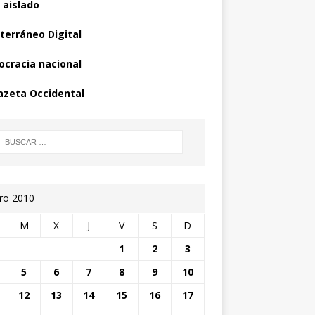
 aislado
terráneo Digital
cracia nacional
azeta Occidental
ro 2010
M
X
J
V
S
D
1
2
3
5
6
7
8
9
10
12
13
14
15
16
17