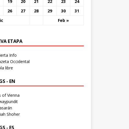
19
20
21
22
23
24
26
27
28
29
30
31
ic
Feb »
EVA ETAPA
erta Info
zeta Occidental
a libre
S - EN
 of Vienna
waypundit
asarán
iah Shoher
S - ES