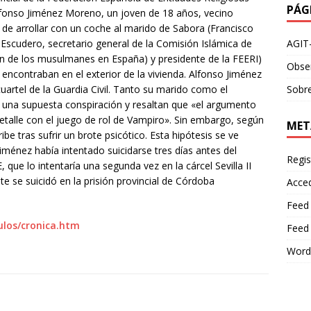
PÁG
Alfonso Jiménez Moreno, un joven de 18 años, vecino
 de arrollar con un coche al marido de Sabora (Francisco
AGIT
cudero, secretario general de la Comisión Islámica de
n de los musulmanes en España) y presidente de la FEERI)
Obser
 encontraban en el exterior de la vivienda. Alfonso Jiménez
Sobre
artel de la Guardia Civil. Tanto su marido como el
 una supuesta conspiración y resaltan que «el argumento
etalle con el juego de rol de Vampiro». Sin embargo, según
MET
ibe tras sufrir un brote psicótico. Esta hipótesis se ve
iménez había intentado suicidarse tres días antes del
Regis
 que lo intentaría una segunda vez en la cárcel Sevilla II
te se suicidó en la prisión provincial de Córdoba
Acce
Feed
ulos/cronica.htm
Feed
Word