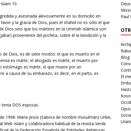
Deus 
 Islam 10
Missi
gredida y asesinada alevosamente en su domicilio en
Paul
favor y la gracia de Dios, pues el shahid no es sólo el que
de Dios sino que los mártires en la Ummah Islámica son
OTR
abar) proveniente del profeta, sobre él la bendición y la
Archi
Balua
no de Dios, es de siete modos: el que es muerto en el
Blog
emia es mártir, el ahogado es mártir, el muerto por
Cons
e o estómago es mártir, el que muere por un
Contr
e a causa de su embarazo, es decir, en el parto, es
El m
Embaj
Hast
Koso
Occid
ur tenia DOS esposas:
Opus
Socia
 de 1998: María Jesús (Sabora de nombre musulmán) Uribe,
Urani
tal Web Islam y colaboradora habitual de la revista Verde
ficial de la Federación Española de Entidades Religiosas