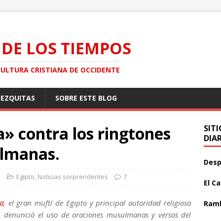
 DE LOS TIEMPOS
CULTURA CRISTIANA DE OCCIDENTE
MEZQUITAS
SOBRE ESTE BLOG
» contra los ringtones
SIT
DIA
ulmanas.
Desp
o
Egipto
,
Noticias sorprendentes
7
El C
a
, el gran muftí de Egipto y principal autoridad religiosa
Ramb
, denunció el uso de oraciones musulmanas y versos del