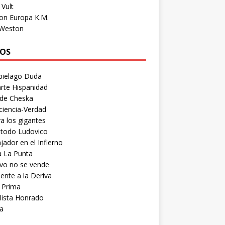
Vult
on Europa K.M.
 Weston
OS
pielago Duda
rte Hispanidad
 de Cheska
ciencia-Verdad
a los gigantes
etodo Ludovico
ador en el Infierno
a La Punta
vo no se vende
ente a la Deriva
 Prima
lista Honrado
a