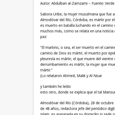
Autor: Abdulbari al-Zamzami – Fuente: Verde
Sabora Uribe, la mujer musulmana que fue a
Almodóvar del Río, Córdoba, es mártir por el 
es muerto en batalla luchando en el camino 
muchos más, como se relata en una noticia (j
paz:
“El martirio, o sea, el ser muerto en el cami
camino de Dios es mártir, el muerto por epid
pleuresía es mártir, el que muere del vientr
derrumbamiento es mártir, la mujer que muer
mártir.”
(Lo relataron Ahmed, Malik y Al Nisai
y también he leído
esto otro, donde se explica que el tal Mans
Almodóvar del Río (Córdoba), 28 de octubre
de 48 años, redactora jefe del periódico digi
Islam, es asesinada en su domicilio (y sede o