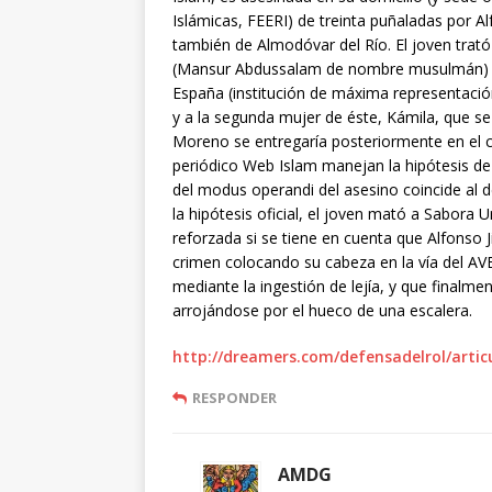
Islámicas, FEERI) de treinta puñaladas por 
también de Almodóvar del Río. El joven trató
(Mansur Abdussalam de nombre musulmán) Es
España (institución de máxima representació
y a la segunda mujer de éste, Kámila, que se
Moreno se entregaría posteriormente en el cu
periódico Web Islam manejan la hipótesis de
del modus operandi del asesino coincide al d
la hipótesis oficial, el joven mató a Sabora Ur
reforzada si se tiene en cuenta que Alfonso J
crimen colocando su cabeza en la vía del AVE,
mediante la ingestión de lejía, y que finalmen
arrojándose por el hueco de una escalera.
http://dreamers.com/defensadelrol/artic
RESPONDER
AMDG