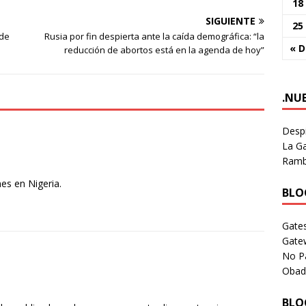
18
SIGUIENTE
25
 de
Rusia por fin despierta ante la caída demográfica: “la
« D
reducción de abortos está en la agenda de hoy”
.NU
Despi
La Ga
Rambl
es en Nigeria.
BLOG
Gates
Gate
No P
Obad
BLOG