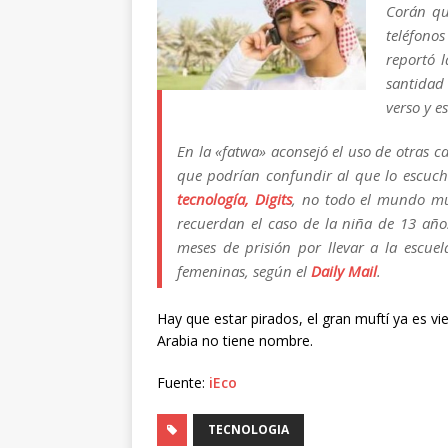
Corán q
teléfono
reportó 
santidad 
verso y e
En la «fatwa» aconsejó el uso de otras c
que podrían confundir al que lo escuch
tecnología, Digits
, no todo el mundo mu
recuerdan el caso de la niña de 13 año
meses de prisión por llevar a la escue
femeninas, según el
Daily Mail
.
Hay que estar pirados, el gran muftí ya es vi
Arabia no tiene nombre.
Fuente:
iEco
TECNOLOGIA