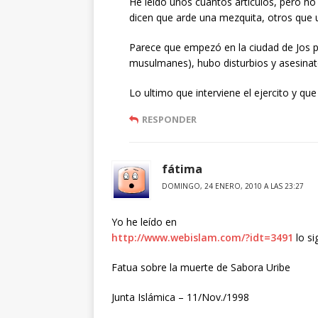
He leído unos cuantos artículos, pero no
dicen que arde una mezquita, otros que un
Parece que empezó en la ciudad de Jos po
musulmanes), hubo disturbios y asesina
Lo ultimo que interviene el ejercito y qu
RESPONDER
fátima
DOMINGO, 24 ENERO, 2010 A LAS 23:27
Yo he leído en
http://www.webislam.com/?idt=3491
lo si
Fatua sobre la muerte de Sabora Uribe
Junta Islámica – 11/Nov./1998