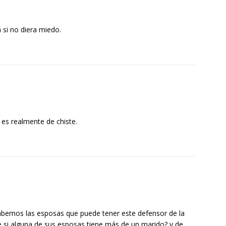
a si no diera miedo.
a es realmente de chiste.
bemos las esposas que puede tener este defensor de la
e si alguna de sus esposas tiene más de un marido? y de