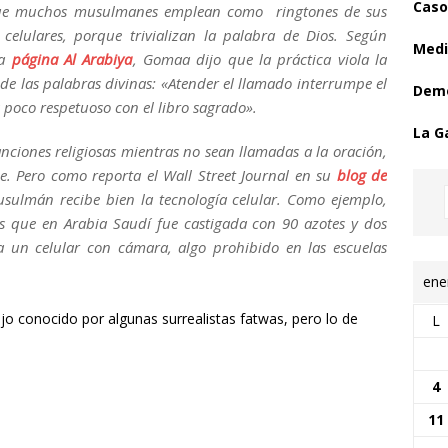
Caso
ue muchos musulmanes emplean como ringtones de sus
s celulares, porque trivializan la palabra de Dios. Según
Medi
la
página Al Arabiya
, Gomaa dijo que la práctica viola la
de las palabras divinas: «Atender el llamado interrumpe el
Demo
s poco respetuoso con el libro sagrado».
La G
anciones religiosas mientras no sean llamadas a la oración,
e. Pero como reporta el Wall Street Journal en su
blog de
sulmán recibe bien la tecnología celular. Como ejemplo,
s que en Arabia Saudí fue castigada con 90 azotes y dos
la un celular con cámara, algo prohibido en las escuelas
ene
ejo conocido por algunas surrealistas fatwas, pero lo de
L
4
11