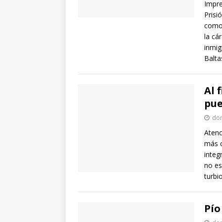
Impre
Prisi
como 
la cá
inmig
Balta
Al 
pue
dom
Atenc
más c
integ
no es
turbi
Pío