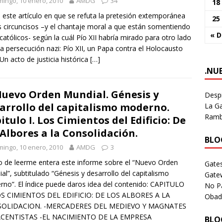
ingo, 10 enero, 2010
AMDG
34
18
 este artículo en que se refuta la pretesión extemporánea
25
s circuncisos –y el chantaje moral a que están somentiendo
« D
 católicos- según la cuál Pío XII habría mirado para otro lado
la persecución nazi: Pío XII, un Papa contra el Holocausto
Un acto de justicia histórica
[…]
.NU
Nuevo Orden Mundial. Génesis y
Despi
arrollo del capitalismo moderno.
La Ga
Rambl
itulo I. Los Cimientos del Edificio: De
 Albores a la Consolidación.
BLOG
ingo, 10 enero, 2010
AMDG
3
 de leerme entera este informe sobre el “Nuevo Orden
Gates
al”, subtitulado “Génesis y desarrollo del capitalismo
Gate
no”. El índice puede daros idea del contenido: CAPITULO
No P
OS CIMIENTOS DEL EDIFICIO: DE LOS ALBORES A LA
Obad
OLIDACION. -MERCADERES DEL MEDIEVO Y MAGNATES
CENTISTAS -EL NACIMIENTO DE LA EMPRESA
BLOG