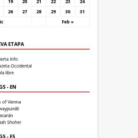
19
20
21
22
23
24
26
27
28
29
30
31
ic
Feb »
EVA ETAPA
erta Info
zeta Occidental
a libre
S - EN
 of Vienna
waypundit
asarán
iah Shoher
S - ES