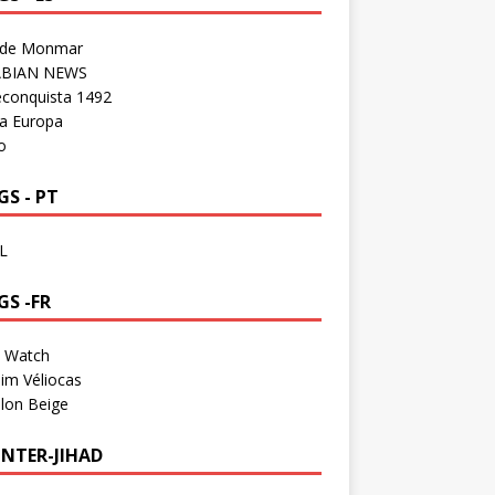
 de Monmar
BIAN NEWS
econquista 1492
a Europa
o
S - PT
L
GS -FR
a Watch
im Véliocas
lon Beige
NTER-JIHAD