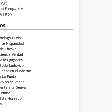
Vult
on Europa K.M.
 Weston
OS
pielago Duda
rte Hispanidad
 de Cheska
ciencia-Verdad
a los gigantes
etodo Ludovico
ador en el Infierno
a La Punta
vo no se vende
ente a la Deriva
 Prima
lista Honrado
a