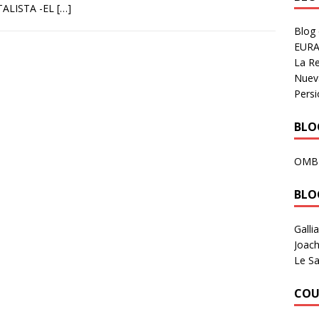
TALISTA -EL
[…]
Blog
EURA
La R
Nuev
Persi
BLOG
OMB
BLO
Galli
Joach
Le Sa
COU