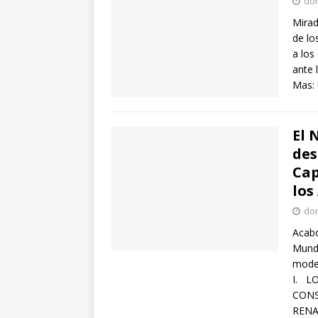
dom
Mirad
de lo
a los
ante 
Mas: 
El 
des
Cap
los
dom
Acabo
Mundi
moder
I. L
CONS
RENA