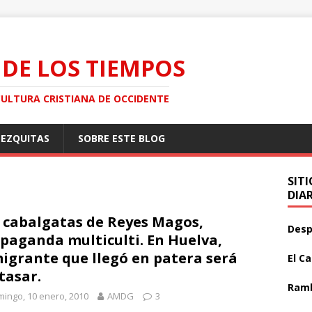
 DE LOS TIEMPOS
CULTURA CRISTIANA DE OCCIDENTE
MEZQUITAS
SOBRE ESTE BLOG
SIT
DIA
 cabalgatas de Reyes Magos,
Desp
paganda multiculti. En Huelva,
igrante que llegó en patera será
El C
tasar.
Ramb
ingo, 10 enero, 2010
AMDG
3