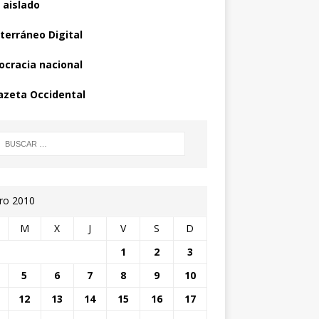
 aislado
terráneo Digital
cracia nacional
azeta Occidental
ro 2010
M
X
J
V
S
D
1
2
3
5
6
7
8
9
10
12
13
14
15
16
17