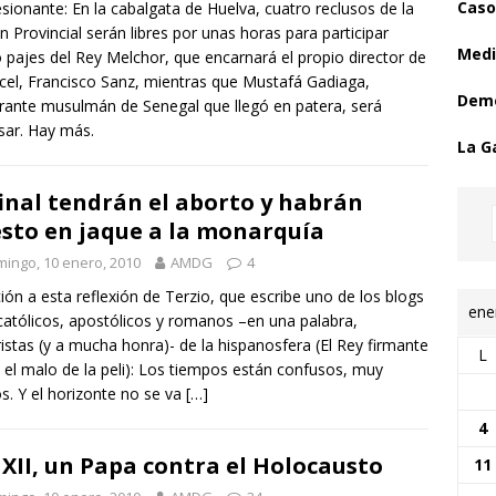
Caso
sionante: En la cabalgata de Huelva, cuatro reclusos de la
ón Provincial serán libres por unas horas para participar
Medi
pajes del Rey Melchor, que encarnará el propio director de
rcel, Francisco Sanz, mientras que Mustafá Gadiaga,
Demo
rante musulmán de Senegal que llegó en patera, será
sar. Hay más.
La G
final tendrán el aborto y habrán
sto en jaque a la monarquía
ingo, 10 enero, 2010
AMDG
4
ión a esta reflexión de Terzio, que escribe uno de los blogs
ene
atólicos, apostólicos y romanos –en una palabra,
ristas (y a mucha honra)- de la hispanosfera (El Rey firmante
L
 el malo de la peli): Los tiempos están confusos, muy
os. Y el horizonte no se va
[…]
4
 XII, un Papa contra el Holocausto
11