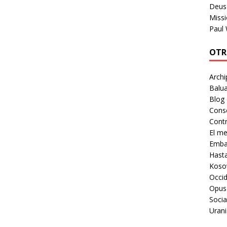
Deus 
Missi
Paul
OTR
Archi
Balua
Blog
Cons
Contr
El m
Embaj
Hast
Koso
Occid
Opus
Socia
Urani