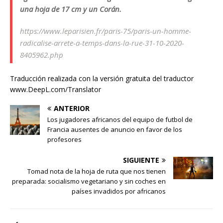
una hoja de 17 cm y un Corán.
https://www.leparisien.fr/paris-75/paris-un-homme-
radicalise-arrete-a-temps-dans-la-rue-31-10-2020-
8405962.php
Traducción realizada con la versión gratuita del traductor
www.DeepL.com/Translator
ANTERIOR
Los jugadores africanos del equipo de futbol de
Francia ausentes de anuncio en favor de los
profesores
SIGUIENTE
Tomad nota de la hoja de ruta que nos tienen
preparada: socialismo vegetariano y sin coches en
países invadidos por africanos