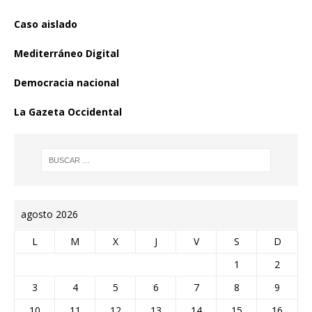
Caso aislado
Mediterráneo Digital
Democracia nacional
La Gazeta Occidental
agosto 2026
L
M
X
J
V
S
D
1
2
3
4
5
6
7
8
9
10
11
12
13
14
15
16