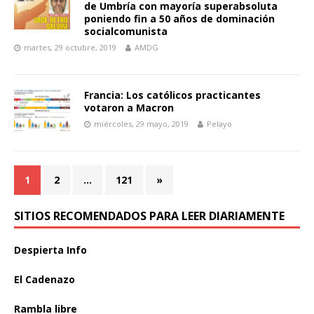
de Umbría con mayoría superabsoluta
poniendo fin a 50 años de dominación
socialcomunista
martes, 29 octubre, 2019
AMDG
Francia: Los católicos practicantes
votaron a Macron
miércoles, 29 mayo, 2019
Pelayo
1
2
…
121
»
SITIOS RECOMENDADOS PARA LEER DIARIAMENTE
Despierta Info
El Cadenazo
Rambla libre