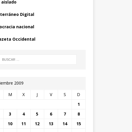
 aislado
terráneo Digital
cracia nacional
azeta Occidental
iembre 2009
M
X
J
V
S
D
1
3
4
5
6
7
8
10
11
12
13
14
15