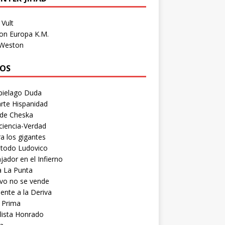
Vult
on Europa K.M.
 Weston
OS
pielago Duda
rte Hispanidad
 de Cheska
ciencia-Verdad
a los gigantes
etodo Ludovico
ador en el Infierno
a La Punta
vo no se vende
ente a la Deriva
 Prima
lista Honrado