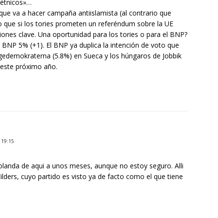
«étnicos»…
í que va a hacer campaña antiislamista (al contrario que
o que si los tories prometen un referéndum sobre la UE
ciones clave. Una oportunidad para los tories o para el BNP?
BNP 5% (+1). El BNP ya duplica la intención de voto que
ggedemokraterna (5.8%) en Sueca y los húngaros de Jobbik
 este próximo año.
 19:15
landa de aqui a unos meses, aunque no estoy seguro. Alli
ders, cuyo partido es visto ya de facto como el que tiene