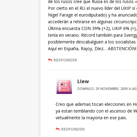
de los rusos cree que Rusia es de los rusos 
Por cierto en el RU el nuevo líder del UKIP s
Nigel Farage el eurodiputado) y ha anunciad
accederán a retirarse en algunas circunscrip
Última encuesta CON 39% (+2), UKIP 6% (=), 
tenía en verano. Récord también para Sveri
posiblemente descabalguen a los socialistas
Aquí en España, Rajoy, Díez… ABSTENCIÓN!
RESPONDER
Llew
DOMINGO, 29 NOVIEMBRE, 2009 A LAS
Creo que ademas tocan elecciones en Ho
ya estan temblando con el ascenso de Wil
virtualmente la mayoria en ese pais.
RESPONDER