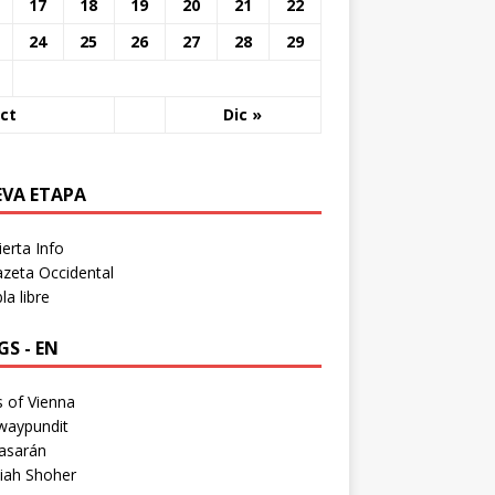
17
18
19
20
21
22
24
25
26
27
28
29
ct
Dic »
EVA ETAPA
erta Info
zeta Occidental
a libre
S - EN
 of Vienna
waypundit
asarán
iah Shoher