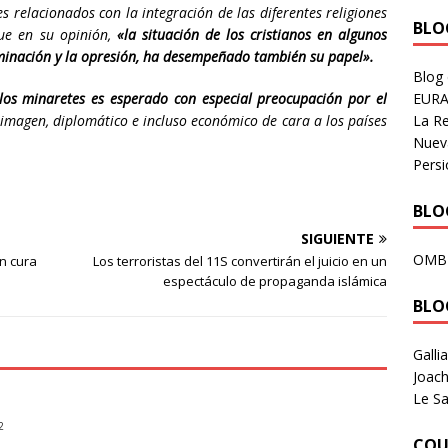
relacionados con la integración de las diferentes religiones
BLOG
que en su opinión,
«la situación de los cristianos en algunos
minación y la opresión, ha desempeñado también su papel».
Blog
EURA
 los minaretes es esperado con especial preocupación por el
La R
e imagen, diplomático e incluso económico de cara a los países
Nuev
Persi
BLOG
SIGUIENTE
OMB
n cura
Los terroristas del 11S convertirán el juicio en un
espectáculo de propaganda islámica
BLO
Galli
Joach
Le Sa
2
COU