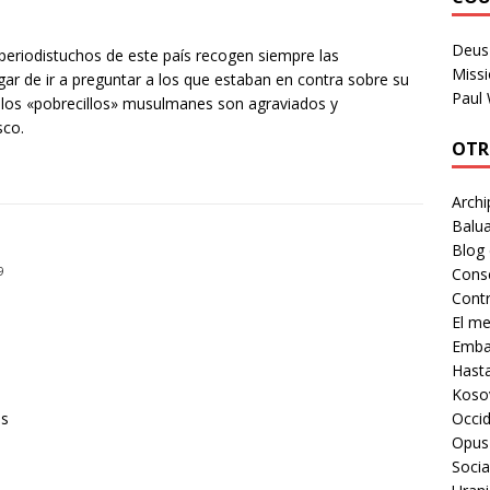
Deus 
riodistuchos de este país recogen siempre las
Missi
gar de ir a preguntar a los que estaban en contra sobre su
Paul
e los «pobrecillos» musulmanes son agraviados y
sco.
OTR
Archi
Balua
Blog
Cons
9
Contr
El m
Embaj
Hast
Koso
Occid
os
Opus
Socia