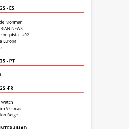
S - ES
 de Monmar
BIAN NEWS
econquista 1492
a Europa
o
S - PT
L
GS -FR
a Watch
im Véliocas
lon Beige
NTER-JIHAD