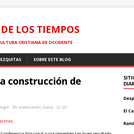
 DE LOS TIEMPOS
CULTURA CRISTIANA DE OCCIDENTE
MEZQUITAS
SOBRE ESTE BLOG
la construcción de
SIT
DIA
Desp
Negro
islamización
,
Suiza
20
El C
aretes
.
Ramb
Conferencia Episcopal suiza lamenten tan buen resultado.