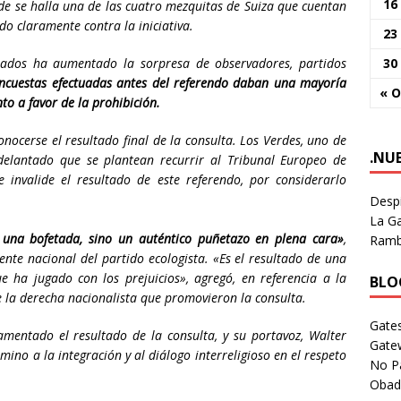
16
de se halla una de las cuatro mezquitas de Suiza que cuentan
o claramente contra la iniciativa.
23
30
ados ha aumentado la sorpresa de observadores, partidos
encuestas efectuadas antes del referendo daban una mayoría
« O
nto a favor de la prohibición.
ocerse el resultado final de la consulta. Los Verdes, uno de
.NU
adelantado que se plantean recurrir al Tribunal Europeo de
nvalide el resultado de este referendo, por considerarlo
Despi
La Ga
una bofetada, sino un auténtico puñetazo en plena cara»
,
Rambl
ente nacional del partido ecologista. «Es el resultado de una
ha jugado con los prejuicios», agregó, en referencia a la
BLOG
 la derecha nacionalista que promovieron la consulta.
Gates
amentado el resultado de la consulta, y su portavoz, Walter
Gate
mino a la integración y al diálogo interreligioso en el respeto
No P
Obad