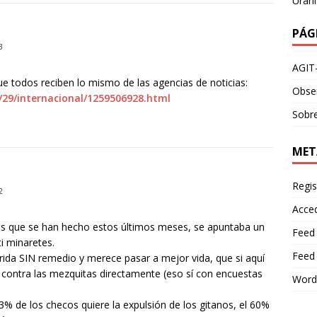
Urani
PÁG
3
AGIT
que todos reciben lo mismo de las agencias de noticias:
Obser
29/internacional/1259506928.html
Sobre
MET
Regis
2
Acce
s que se han hecho estos últimos meses, se apuntaba un
Feed
i minaretes.
Feed
ida SIN remedio y merece pasar a mejor vida, que si aquí
 contra las mezquitas directamente (eso sí con encuestas
Word
 de los checos quiere la expulsión de los gitanos, el 60%