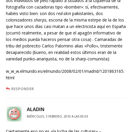
dos individuos de pelo rapado a situados a la izquierda de la
fotografía con cazadoras tipo «bomber»: sí, efectivamente,
habéis visto bien: son dos
red-skin
pakistaníes, dos
colonizadores
sharps
, escoria de la misma estirpe de la de los
que hace unos días casi matan a un electricista aquí en España
(ocurrió realmente, a pesar de que el apagón informativo de
los medios pueda haceros pensar otra cosa) . Camaradas de
tribu del pobrecito Carlos Palomino alias «Pollo», tristemente
desaparecido (bueno, en realidad estos últimos eran de la
variedad punko-anarquista, no de la sharp-comunista):
w_w_w.elmundo.es/elmundo/2008/02/01/madrid/1201863165.
html
RESPONDER
ALADIN
MIÉRCOLES, 3 FEBRERO, 2010 A LAS 00:03
Ciertamente eso no es «la lucha de las culturas» –