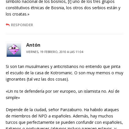
símbolo nacional de los bosnios, [i] uno de los tres grupos
constitutivos étnicas de Bosnia, los otros dos serbios están y
los croatas.»
RESPONDER
Antón
VIERNES, 19 FEBRERO, 2010 A LAS 11:04
Si son tan musulmanes y anticristianos no entiendo que pinta
el escudo de la casa de Kotromanic. O son muy memos o muy
ignorantes (tal vez las dos cosas).
«Un ns te defendería por ser europeo, un islamista no. Así de
simple»
Depende de la ciudad, señor Panzaburro. Ha habido ataques
de miembros del NPD a españoles. Además, hay muchos
turcos que perfectamente se pueden confundir con españoles,
italianos o portugueses (algunos incluso parecen eslavos, y