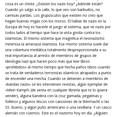
cosa es un chiste. ¿Existen los nazis hoy? ¿Adónde están?
Cuando yo salgo a la calle, lo que veo son barbudos, no
camisas pardas. Los grupúsculos que existen no creo que
hagan buenas migas con los moros. El hablar de nazis en la
Europa de hoy es hacerle el juego al sistema, que ve nazis por
todos lados al tiempo que hace la vista gorda contra los
islamistas. El mismo sistema que magnifica el neonazismo
minimiza la amenaza islamista. Ese mismo sistema suele dar
una cobertura mediática totalmente desproporcionada a su
real importancia al arresto de miembros de grupos de
ideología nazi que hacen poco más que leer libros
«prohibidos» al mismo tiempo que hecha paños tibios cuando
se trata de verdaderos terroristas islamícos atrapados a punto
de encender una mecha. Cuando se detienen a miembros de
«bandas nazis» se les intervienen revistas, algún ejemplar de
«Mein Kampf» (de venta en cualquier librería que te lo quiera
vender), alguna bandera con la cruz gamada, pegatinas y
folletos y algunos discos con canciones de la Wermacht o las
SS. Bueno, y algún puño americano o una sevillana. Y un casco
alemán con cuernos. Este es el nazismo hoy en día. ¿Alguien