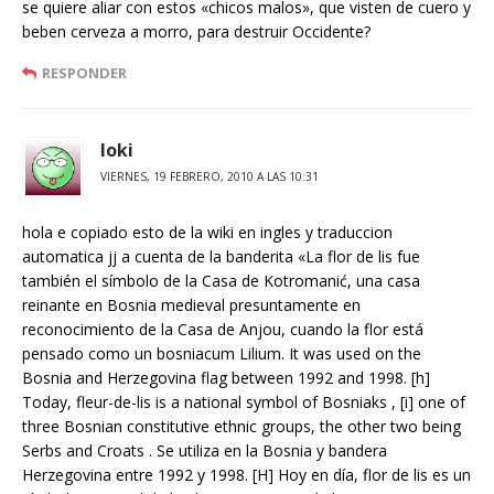
se quiere aliar con estos «chicos malos», que visten de cuero y
beben cerveza a morro, para destruir Occidente?
RESPONDER
loki
VIERNES, 19 FEBRERO, 2010 A LAS 10:31
hola e copiado esto de la wiki en ingles y traduccion
automatica jj a cuenta de la banderita «La flor de lis fue
también el símbolo de la Casa de Kotromanić, una casa
reinante en Bosnia medieval presuntamente en
reconocimiento de la Casa de Anjou, cuando la flor está
pensado como un bosniacum Lilium. It was used on the
Bosnia and Herzegovina flag between 1992 and 1998. [h]
Today, fleur-de-lis is a national symbol of Bosniaks , [i] one of
three Bosnian constitutive ethnic groups, the other two being
Serbs and Croats . Se utiliza en la Bosnia y bandera
Herzegovina entre 1992 y 1998. [H] Hoy en día, flor de lis es un