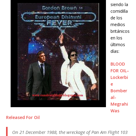
siendo la
comidilla
de los
medios
británicos
en los
últimos
días:
BLOOD
FOR OIL–
Lockerbi
e
Bomber
al-
Megrahi
Was
Released For Oil
On 21 December 1988, the wreckage of Pan Am Flight 103