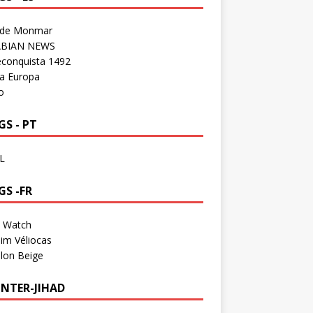
 de Monmar
BIAN NEWS
econquista 1492
a Europa
o
S - PT
L
GS -FR
a Watch
im Véliocas
lon Beige
NTER-JIHAD