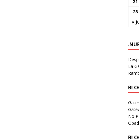
21
28
« J
.NU
Despi
La Ga
Rambl
BLOG
Gates
Gate
No P
Obad
BLOG