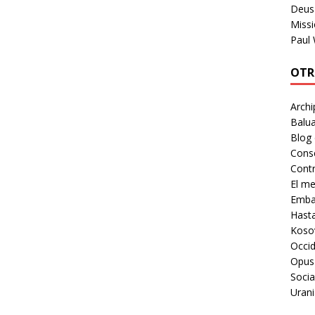
Deus 
Missi
Paul
OTR
Archi
Balua
Blog
Cons
Contr
El m
Embaj
Hast
Koso
Occid
Opus
Socia
Urani