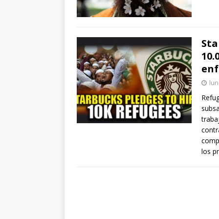
Sta
10.
enf
lun
Refug
subsa
traba
contr
compr
los 