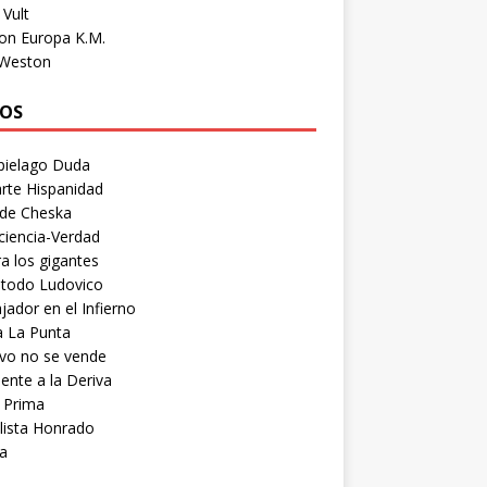
Vult
on Europa K.M.
 Weston
OS
pielago Duda
rte Hispanidad
 de Cheska
ciencia-Verdad
a los gigantes
etodo Ludovico
ador en el Infierno
a La Punta
vo no se vende
ente a la Deriva
 Prima
lista Honrado
a