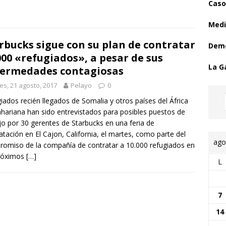
Caso
Medi
rbucks sigue con su plan de contratar
Demo
000 «refugiados», a pesar de sus
La G
ermedades contagiosas
es, 21 agosto, 2017
Pelayo
0
iados recién llegados de Somalia y otros países del África
hariana han sido entrevistados para posibles puestos de
jo por 30 gerentes de Starbucks en una feria de
atación en El Cajon, California, el martes, como parte del
ago
omiso de la compañía de contratar a 10.000 refugiados en
próximos
[…]
L
7
14