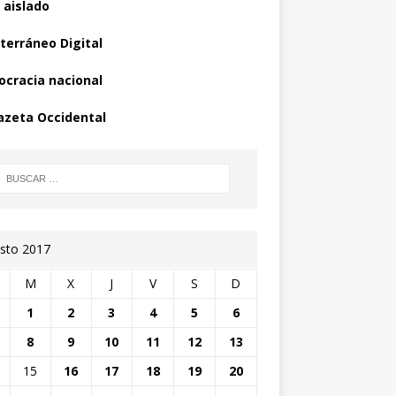
 aislado
terráneo Digital
cracia nacional
azeta Occidental
sto 2017
M
X
J
V
S
D
1
2
3
4
5
6
8
9
10
11
12
13
15
16
17
18
19
20