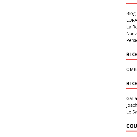
Blog
EURA
La R
Nuev
Persi
BLOG
OMB
BLO
Galli
Joach
Le Sa
COU