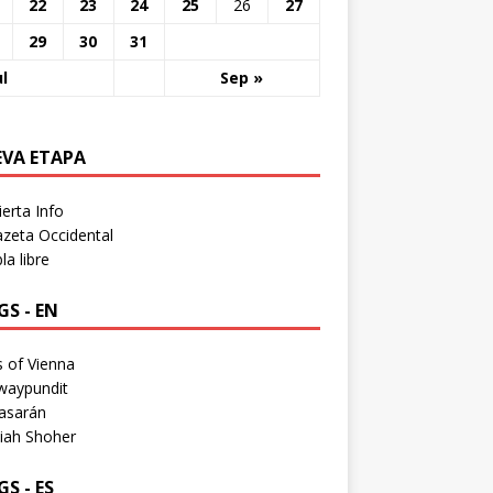
22
23
24
25
26
27
29
30
31
ul
Sep »
EVA ETAPA
erta Info
zeta Occidental
a libre
S - EN
 of Vienna
waypundit
asarán
iah Shoher
S - ES