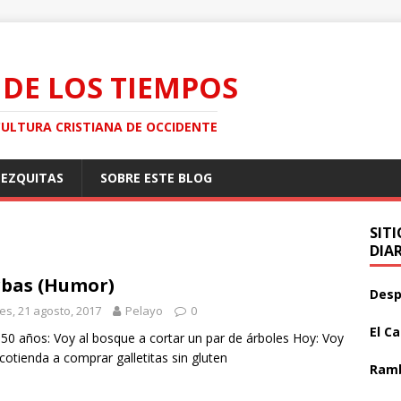
 DE LOS TIEMPOS
CULTURA CRISTIANA DE OCCIDENTE
MEZQUITAS
SOBRE ESTE BLOG
SIT
DIA
bas (Humor)
Desp
es, 21 agosto, 2017
Pelayo
0
El C
50 años: Voy al bosque a cortar un par de árboles Hoy: Voy
ecotienda a comprar galletitas sin gluten
Ramb