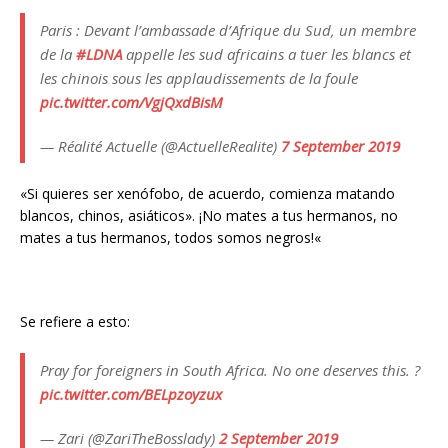
Paris : Devant l’ambassade d’Afrique du Sud, un membre
de la
#LDNA
appelle les sud africains a tuer les blancs et
les chinois sous les applaudissements de la foule
pic.twitter.com/VgjQxdBisM
— Réalité Actuelle (@ActuelleRealite)
7 September 2019
«Si quieres ser xenófobo, de acuerdo, comienza matando
blancos, chinos, asiáticos».
¡No mates a tus hermanos, no
mates a tus hermanos, todos somos negros!
«
Se refiere a esto:
Pray for foreigners in South Africa. No one deserves this. ?
pic.twitter.com/BELpzoyzux
— Zari (@ZariTheBosslady)
2 September 2019