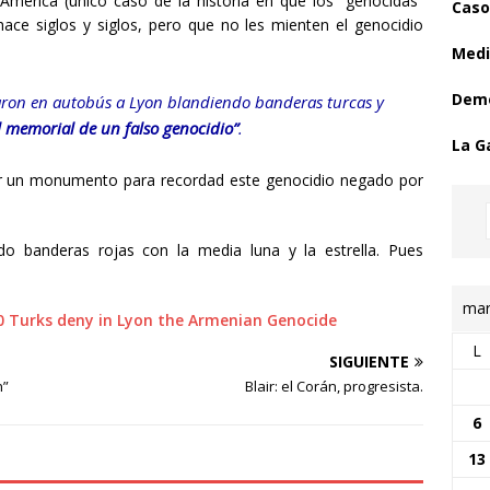
América (único caso de la historia en que los “genocidas”
Caso
hace siglos y siglos, pero que no les mienten el genocidio
Medi
Demo
aron en autobús a Lyon blandiendo banderas turcas y
 memorial de un falso genocidio”
.
La G
r un monumento para recordad este genocidio negado por
o banderas rojas con la media luna y la estrella. Pues
mar
0 Turks deny in Lyon the Armenian Genocide
L
SIGUIENTE
n”
Blair: el Corán, progresista.
6
13