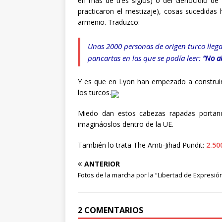
en mas de tres siglos) o del Genocidio de 
practicaron el mestizaje), cosas sucedidas 
armenio. Traduzco:
Unas 2000 personas de origen turco lleg
pancartas en las que se podía leer:
“No al
Y es que en Lyon han empezado a construi
los turcos.
Miedo dan estos cabezas rapadas portand
imagináoslos dentro de la UE.
También lo trata The Amti-Jihad Pundit:
2.50
ANTERIOR
Fotos de la marcha por la “Libertad de Expresió
2 COMENTARIOS