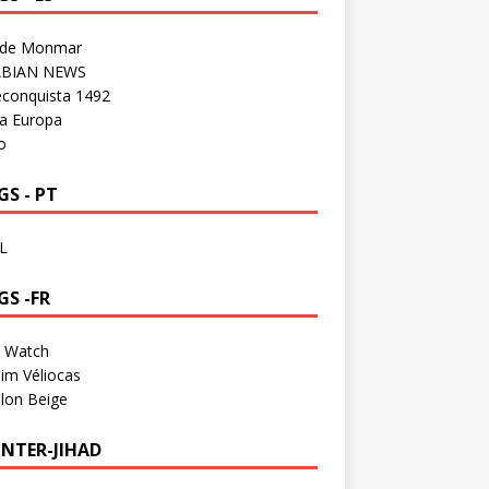
 de Monmar
BIAN NEWS
econquista 1492
a Europa
o
S - PT
L
GS -FR
a Watch
im Véliocas
lon Beige
NTER-JIHAD