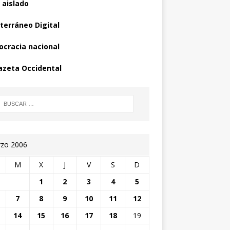
 aislado
terráneo Digital
cracia nacional
azeta Occidental
zo 2006
M
X
J
V
S
D
1
2
3
4
5
7
8
9
10
11
12
14
15
16
17
18
19