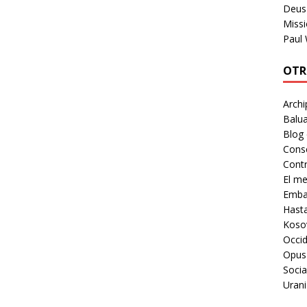
Deus 
Missi
Paul
OTR
Archi
Balua
Blog
Cons
Contr
El m
Embaj
Hast
Koso
Occid
Opus
Socia
Urani