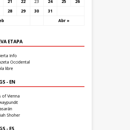
21
22
23
24
25
26
28
29
30
31
eb
Abr »
EVA ETAPA
erta Info
zeta Occidental
a libre
S - EN
 of Vienna
waypundit
asarán
iah Shoher
S - ES