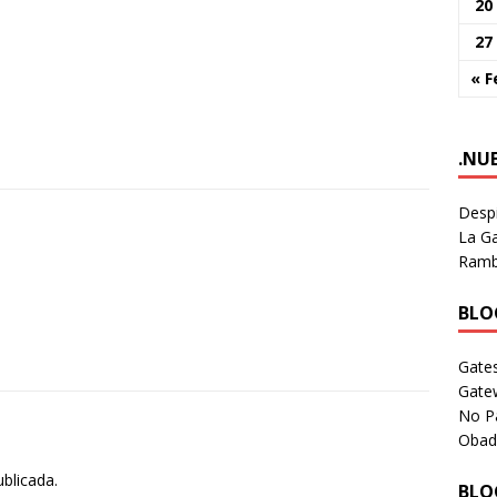
20
27
« F
.NU
Despi
La Ga
Rambl
BLOG
Gates
Gate
No P
Obad
ublicada.
BLOG