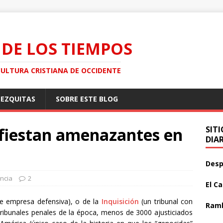
 DE LOS TIEMPOS
CULTURA CRISTIANA DE OCCIDENTE
MEZQUITAS
SOBRE ESTE BLOG
ifiestan amenazantes en
SIT
DIA
Desp
ncia
2
El C
le empresa defensiva), o de la
Inquisición
(un tribunal con
Ramb
tribunales penales de la época, menos de 3000 ajusticiados