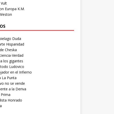
Vult
on Europa K.M.
 Weston
OS
pielago Duda
rte Hispanidad
 de Cheska
ciencia-Verdad
a los gigantes
etodo Ludovico
ador en el Infierno
a La Punta
vo no se vende
ente a la Deriva
 Prima
lista Honrado
a