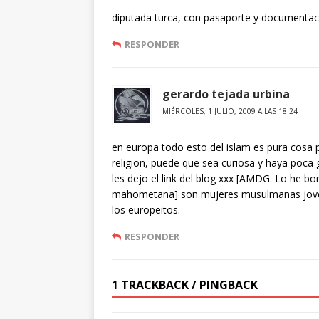
diputada turca, con pasaporte y documentaci
RESPONDER
gerardo tejada urbina
MIÉRCOLES, 1 JULIO, 2009 A LAS 18:24
en europa todo esto del islam es pura cosa p
religion, puede que sea curiosa y haya poca g
les dejo el link del blog xxx [AMDG: Lo he b
mahometana] son mujeres musulmanas jovenes
los europeitos.
RESPONDER
1 TRACKBACK / PINGBACK