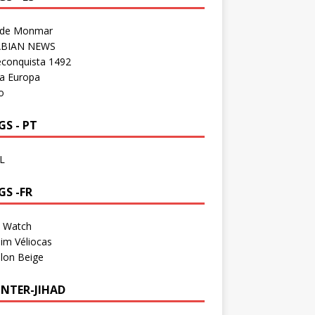
 de Monmar
BIAN NEWS
econquista 1492
a Europa
o
S - PT
L
GS -FR
a Watch
im Véliocas
lon Beige
NTER-JIHAD