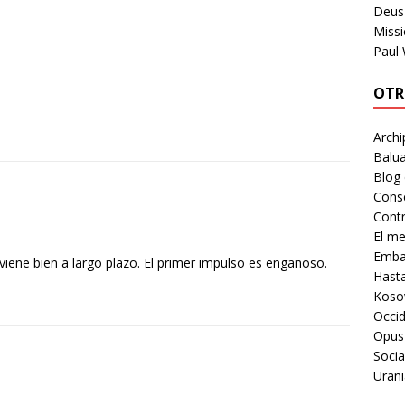
Deus 
Missi
Paul
OTR
Archi
Balua
Blog
Cons
Contr
El m
Embaj
viene bien a largo plazo. El primer impulso es engañoso.
Hast
Koso
Occid
Opus
Socia
Urani