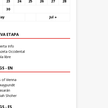
23
24
25
26
27
28
30
May
Jul »
EVA ETAPA
erta Info
zeta Occidental
a libre
S - EN
 of Vienna
waypundit
asarán
iah Shoher
S - ES