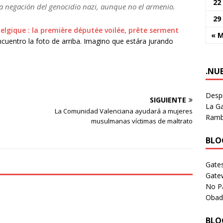
22
la negación del genocidio nazi, aunque no el armenio.
29
elgique : la première députée voilée, prête serment
« 
encuentro la foto de arriba. Imagino que estára jurando
.NU
Despi
SIGUIENTE
La Ga
e
La Comunidad Valenciana ayudará a mujeres
Rambl
musulmanas víctimas de maltrato
BLOG
Gates
Gate
No P
Obad
BLOG