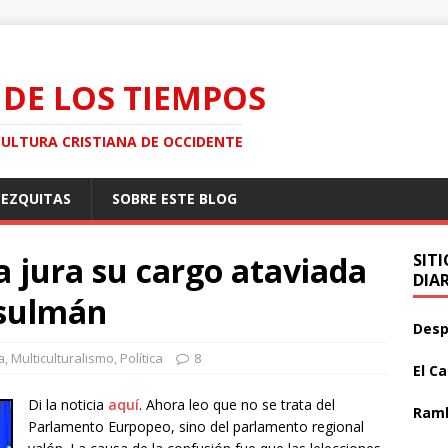
 DE LOS TIEMPOS
CULTURA CRISTIANA DE OCCIDENTE
MEZQUITAS
SOBRE ESTE BLOG
 jura su cargo ataviada
SIT
DIA
usulmán
Desp
a
,
Multiculturalismo
,
Política
8
El C
Di la noticia
aquí
. Ahora leo que no se trata del
Ramb
Parlamento Eurpopeo, sino del parlamento regional