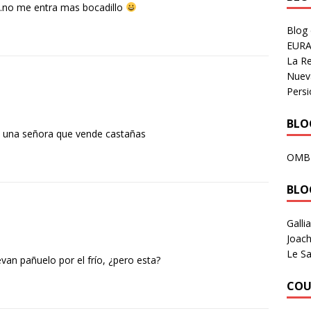
..no me entra mas bocadillo
Blog
EURA
La R
Nuev
Persi
BLOG
 una señora que vende castañas
OMB
BLO
Galli
Joach
Le Sa
an pañuelo por el frío, ¿pero esta?
COU