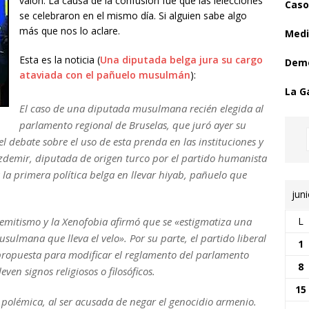
valón. La causa de la confusión fue que las lelecciones
Caso
se celebraron en el mismo día. Si alguien sabe algo
más que nos lo aclare.
Medi
Esta es la noticia (
Una diputada belga jura su cargo
Demo
ataviada con el pañuelo musulmán
):
La G
El caso de una diputada musulmana recién elegida al
parlamento regional de Bruselas, que juró ayer su
el debate sobre el uso de esta prenda en las instituciones y
zdemir, diputada de origen turco por el partido humanista
 la primera política belga en llevar hiyab, pañuelo que
jun
L
semitismo y la Xenofobia afirmó que se «estigmatiza una
lmana que lleva el velo». Por su parte, el partido liberal
1
ropuesta para modificar el reglamento del parlamento
8
even signos religiosos o filosóficos.
15
olémica, al ser acusada de negar el genocidio armenio.