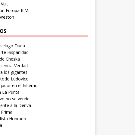
Vult
on Europa K.M.
 Weston
OS
pielago Duda
rte Hispanidad
 de Cheska
ciencia-Verdad
a los gigantes
etodo Ludovico
ador en el Infierno
a La Punta
vo no se vende
ente a la Deriva
 Prima
lista Honrado
a