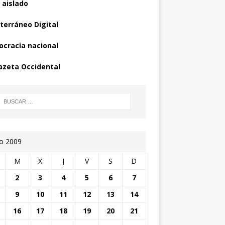
 aislado
terráneo Digital
cracia nacional
azeta Occidental
io 2009
M
X
J
V
S
D
2
3
4
5
6
7
9
10
11
12
13
14
16
17
18
19
20
21