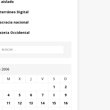
 aislado
terráneo Digital
cracia nacional
azeta Occidental
o 2006
M
X
J
V
S
D
1
2
4
5
6
7
8
9
11
12
13
14
15
16