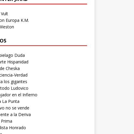
Vult
on Europa K.M.
 Weston
OS
pielago Duda
rte Hispanidad
 de Cheska
ciencia-Verdad
a los gigantes
etodo Ludovico
ador en el Infierno
a La Punta
vo no se vende
ente a la Deriva
 Prima
lista Honrado