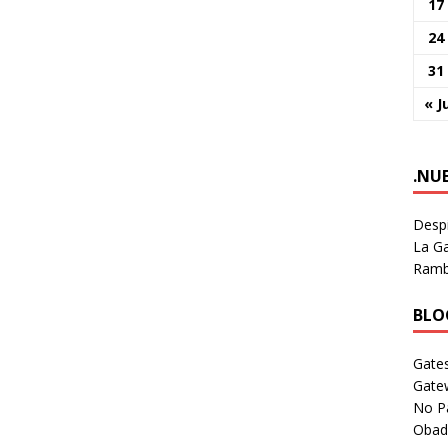
17
24
31
« J
.NU
Despi
La Ga
Rambl
BLOG
Gates
Gate
No P
Obad