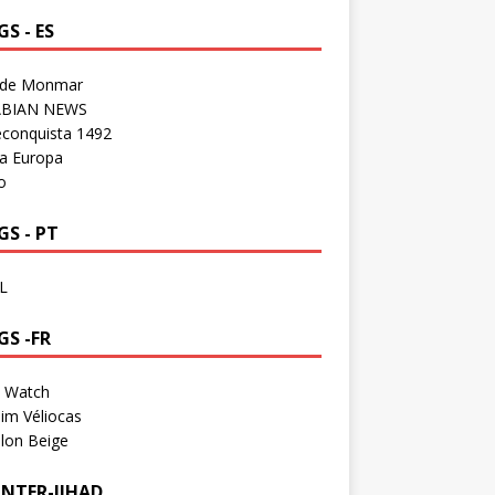
S - ES
 de Monmar
BIAN NEWS
econquista 1492
a Europa
o
S - PT
L
GS -FR
a Watch
im Véliocas
lon Beige
NTER-JIHAD