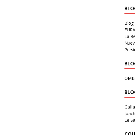
BLOG
Blog
EURA
La R
Nuev
Persi
BLOG
OMB
BLO
Galli
Joach
Le Sa
COU