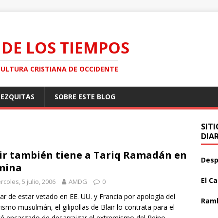
 DE LOS TIEMPOS
CULTURA CRISTIANA DE OCCIDENTE
MEZQUITAS
SOBRE ESTE BLOG
SIT
DIA
ir también tiene a Tariq Ramadán en
Desp
mina
El C
rcoles, 5 julio, 2006
AMDG
0
ar de estar vetado en EE. UU. y Francia por apología del
Ramb
rismo musulmán, el gilipollas de Blair lo contrata para el
é encargado de desarraigar el extremismo del Reino