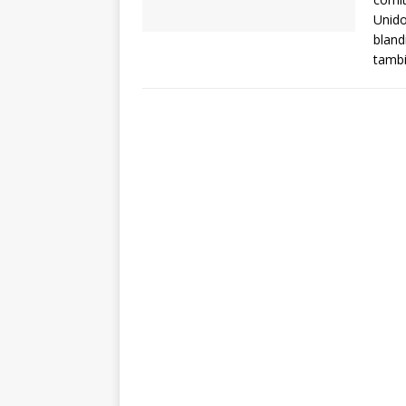
Unido
bland
tamb