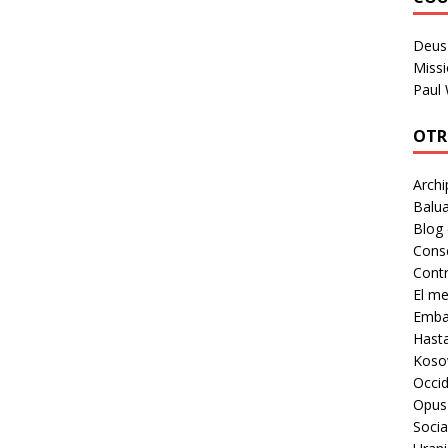
Deus 
Missi
Paul
OTR
Archi
Balua
Blog
Cons
Contr
El m
Embaj
Hast
Koso
Occid
Opus
Socia