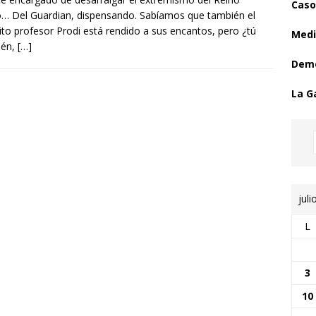
Caso
… Del Guardian, dispensando. Sabíamos que también el
ito profesor Prodi está rendido a sus encantos, pero ¿tú
Medi
ién,
[…]
Demo
La G
juli
L
3
10