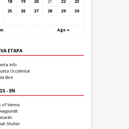
18
19
20
21
22
23
25
26
27
28
29
30
un
Ago »
EVA ETAPA
erta Info
zeta Occidental
a libre
S - EN
 of Vienna
waypundit
asarán
iah Shoher