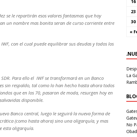
16
23
z se le repartirán esos valores fantasmas que hoy
30
n un nombre mas bonita seran de curso corriente entre
« F
 IWF, con el cual puede equilibrar sus deudas y todos los
.NU
Despi
La Ga
l SDR. Para ello el IWF se transformará en un Banco
Rambl
es sin respaldo, tal como lo han hecho hasta ahora todos
 fondos que en los 70, pasaron de moda, resurgen hoy en
BLOG
salvavidas disponible.
Gates
evo Banco central, luego le seguirá la nueva forma de
Gate
ática (como hasta ahora) sino una oligarquía, y mas
No P
 esta oligarquía.
Obad