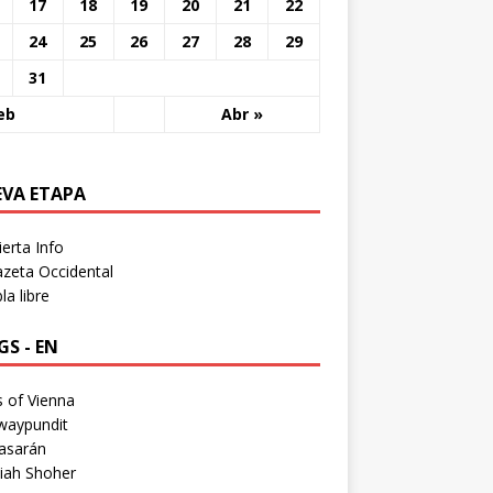
17
18
19
20
21
22
24
25
26
27
28
29
31
eb
Abr »
EVA ETAPA
erta Info
zeta Occidental
a libre
S - EN
 of Vienna
waypundit
asarán
iah Shoher