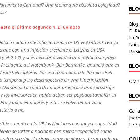
Parlamento Cantonal? Una Monarquía absoluta colegiada?
BLOG
na»?
Blog
hasta el último segundo.1. El Colapso
EURA
La R
-Dólar es altamente inflacionario. Los US-Notenbank Fed ya
Nuev
 que con una inflación creciente el Leitzins en USA
Persi
 y el 0,1 % y si es necesario vendrá una política sin pago
El Presidente del Notenbank, Ben Bernanke, anunció que en
BLOG
desde helicópteros. Por esa razón ahora le llaman «Heli-
a temporal pero desembocaría en una hiperinflación
OMB
n Alemania. La caída del dólar provocará una catástrofe
 y los inversores en huída deban ser pagados también en
BLO
dito y pago en dólares y éstos se volverán un valor
etario o no.
Galli
Joach
revisible cuando en la UE las Naciones con mayor capacidad
Le Sa
 deben soportar a naciones con menor capacidad como
otado para dar el primer toque de alarma de una quiebra
COU