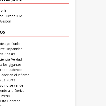
Vult
on Europa K.M.
 Weston
OS
pielago Duda
rte Hispanidad
 de Cheska
ciencia-Verdad
a los gigantes
etodo Ludovico
ador en el Infierno
a La Punta
vo no se vende
ente a la Deriva
 Prima
lista Honrado