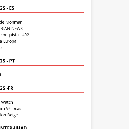
S - ES
 de Monmar
BIAN NEWS
econquista 1492
a Europa
o
S - PT
L
GS -FR
a Watch
im Véliocas
lon Beige
NTER-JIHAD