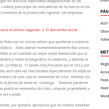
Urani
ugar los artículos importados desapareceran de las
créditos para bajar las mercaderías de los barcos en los
PÁG
y el comienzo de la producción regional. Las empresas
AGIT
asta el último segundo. 2. El derrumbe social
Obser
Sobre
 la Plata son los únicos valores que quedaran a cubierto
 plastico. . Estas sewran momentanbeamente lkas únicas
MET
 Plata es en realidad un mejor metal deinversión que el
ndustria y hasta la fotografía y la medicina, y además se
Regis
o. La Plata es 17,5veses mas frecuente que el Oro y por
es será cada vez mas baratas especialmente los edificios
Acce
ropietario de una casa en momentos de crísis. Tambien los
Feed
aún la forma de venta en «Leasing» . Tambien perderan
Feed
en se podrá en momentos de crísis, comprar propiedades u
e oro o plata.
Word
 alemán, por ejemplo, aprovechó que los medios estanban