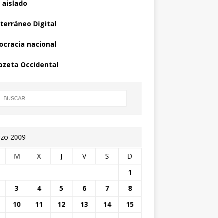
 aislado
terráneo Digital
cracia nacional
azeta Occidental
zo 2009
M
X
J
V
S
D
1
3
4
5
6
7
8
10
11
12
13
14
15