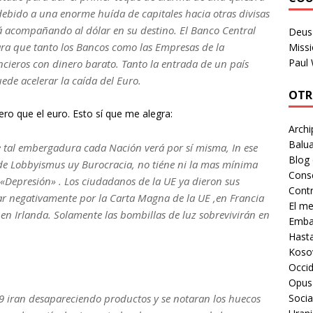
, debido a una enorme huída de capitales hacia otras divisas
rá acompañando al dólar en su destino. El Banco Central
Deus 
para que tanto los Bancos como las Empresas de la
Missi
Paul
cieros con dinero barato. Tanto la entrada de un país
uede acelerar la caída del Euro.
OTR
pero que el euro. Esto sí que me alegra:
Archi
Balua
e tal embergadura cada Nación verá por sí misma, In ese
Blog
e Lobbyismus uy Burocracia, no tiéne ni la mas mínima
Cons
«Depresión» . Los ciudadanos de la UE ya dieron sus
Contr
ar negativamente por la Carta Magna de la UE ,en Francia
El m
 en Irlanda. Solamente las bombillas de luz sobrevivirán en
Embaj
Hast
Koso
Occid
Opus
Socia
09 iran desapareciendo productos y se notaran los huecos