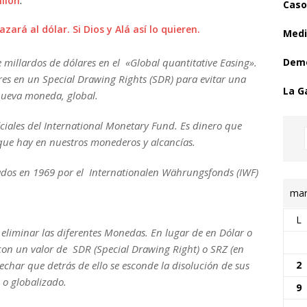
lion
.
Caso
rá al dólar. Si Dios y Alá así lo quieren.
Medi
 millardos de dólares en el «Global quantitative Easing».
Demo
ares en un Special Drawing Rights (SDR) para evitar una
La G
 nueva moneda, global.
iciales del International Monetary Fund. Es dinero que
 que hay en nuestros monederos y alcancías.
ados en 1969 por el Internationalen Währungsfonds (IWF)
mar
L
 a eliminar las diferentes Monedas. En lugar de en Dólar o
 con un valor de SDR (Special Drawing Right) o SRZ (en
2
echar que detrás de ello se esconde la disolución de sus
o globalizado.
9