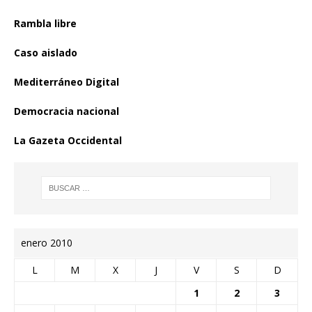
Rambla libre
Caso aislado
Mediterráneo Digital
Democracia nacional
La Gazeta Occidental
enero 2010
L
M
X
J
V
S
D
1
2
3