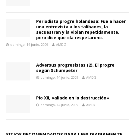
Periodista progre holandesa: Fue a hacer
una entrevista a los talibanes, la
secuestran y la violan repetidamente,
pero dice que «la respetaron».
domingo, 14 junio, 2009
AMDG
Adversus progresistas (2), El progre
según Schumpeter
domingo, 14 junio, 2009
AMDG
Pío XII, «aliado en la destrucción»
domingo, 14 junio, 2009
AMDG
SITIOS RECOMENDADOS PARA LEER DIARIAMENTE