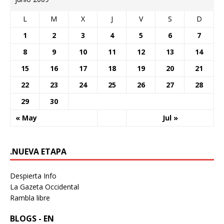
L
M
X
J
V
S
D
1
2
3
4
5
6
7
8
9
10
11
12
13
14
15
16
17
18
19
20
21
22
23
24
25
26
27
28
29
30
« May
Jul »
.NUEVA ETAPA
Despierta Info
La Gazeta Occidental
Rambla libre
BLOGS - EN