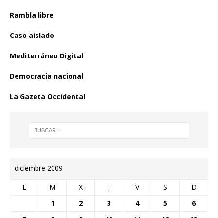
Rambla libre
Caso aislado
Mediterráneo Digital
Democracia nacional
La Gazeta Occidental
diciembre 2009
L
M
X
J
V
S
D
1
2
3
4
5
6