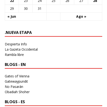
22
23
24
25
26
27
28
29
30
31
« Jun
Ago »
.NUEVA ETAPA
Despierta Info
La Gazeta Occidental
Rambla libre
BLOGS - EN
Gates of Vienna
Gatewaypundit
No Pasarán
Obadiah Shoher
BLOGS - ES