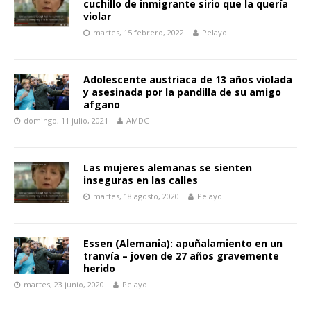
cuchillo de inmigrante sirio que la quería
violar
martes, 15 febrero, 2022
Pelayo
Adolescente austriaca de 13 años violada
y asesinada por la pandilla de su amigo
afgano
domingo, 11 julio, 2021
AMDG
Las mujeres alemanas se sienten
inseguras en las calles
martes, 18 agosto, 2020
Pelayo
Essen (Alemania): apuñalamiento en un
tranvía – joven de 27 años gravemente
herido
martes, 23 junio, 2020
Pelayo