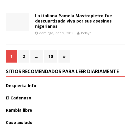
La italiana Pamela Mastropietro fue
descuartizada viva por sus asesinos
nigerianos
domingo, 7 abril, 2019
Pelayo
1
2
…
10
»
SITIOS RECOMENDADOS PARA LEER DIARIAMENTE
Despierta Info
El Cadenazo
Rambla libre
Caso aislado