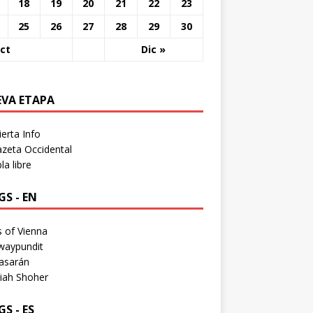
18
19
20
21
22
23
25
26
27
28
29
30
ct
Dic »
EVA ETAPA
erta Info
zeta Occidental
a libre
S - EN
 of Vienna
waypundit
asarán
iah Shoher
S - ES