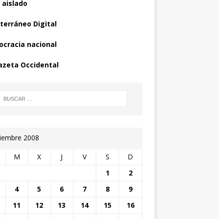
 aislado
terráneo Digital
cracia nacional
azeta Occidental
iembre 2008
M
X
J
V
S
D
1
2
4
5
6
7
8
9
11
12
13
14
15
16