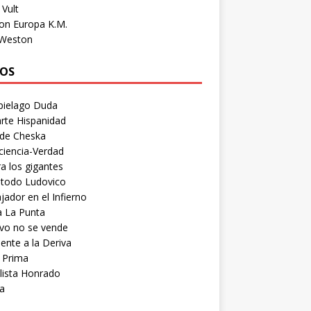
Vult
on Europa K.M.
 Weston
OS
pielago Duda
rte Hispanidad
 de Cheska
ciencia-Verdad
a los gigantes
etodo Ludovico
ador en el Infierno
a La Punta
vo no se vende
ente a la Deriva
 Prima
lista Honrado
a