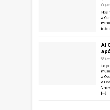
jue
Nos h
a Con
musul
islám
Al 
apó
jue
Lo pr
musul
a Oba
a Oba
‘bien
[…]