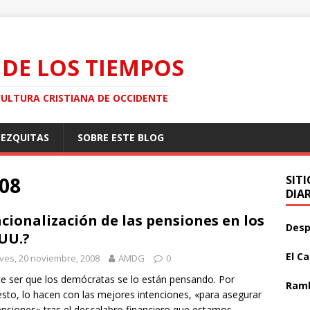
 DE LOS TIEMPOS
CULTURA CRISTIANA DE OCCIDENTE
MEZQUITAS
SOBRE ESTE BLOG
008
SIT
DIA
cionalización de las pensiones en los
Desp
 UU.?
El C
ves, 20 noviembre, 2008
AMDG
0
e ser que los demócratas se lo están pensando. Por
Ramb
sto, lo hacen con las mejores intenciones, «para asegurar
ensiones» tras el descalabro financiero que estamos