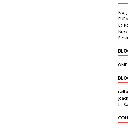
Blog
EURA
La R
Nuev
Persi
BLOG
OMB
BLO
Galli
Joach
Le Sa
COU