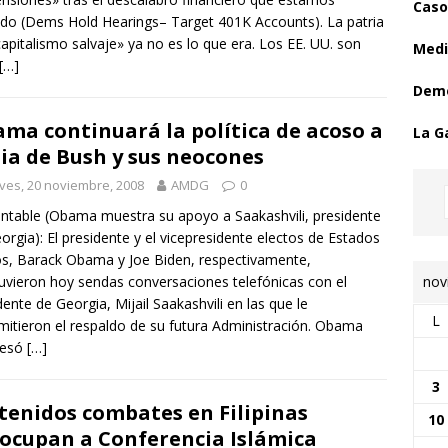
Caso
ndo (Dems Hold Hearings– Target 401K Accounts). La patria
capitalismo salvaje» ya no es lo que era. Los EE. UU. son
Medi
[…]
Demo
ma continuará la política de acoso a
La G
ia de Bush y sus neocones
ves, 20 noviembre, 2008
AMDG
0
table (Obama muestra su apoyo a Saakashvili, presidente
orgia): El presidente y el vicepresidente electos de Estados
s, Barack Obama y Joe Biden, respectivamente,
nov
vieron hoy sendas conversaciones telefónicas con el
dente de Georgia, Mijail Saakashvili en las que le
L
mitieron el respaldo de su futura Administración. Obama
resó
[…]
3
tenidos combates en Filipinas
10
ocupan a Conferencia Islámica