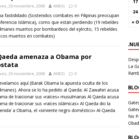
17
ves, 20 noviembre, 2008
AMDG
0
24
a fastididado (Sostenidos combates en Filipinas preocupan
« O
ferencia Islámica), como que están perdiendo (19 rebeldes
manes muertos por bombardeos del ejército, 15 rebeldes
icos muertos en combates)
.NU
Qaeda amenaza a Obama por
Despi
stata
La Ga
Rambl
ves, 20 noviembre, 2008
AMDG
0
eveíamos aquí (Barak Obama la apuesta oculta de los
BLOG
manes). Ahora se lo ha pedido al Qaeda: Al Zawahiri acusa
ma de traicionar sus «raíces» musulmanas Al Qaeda acusa
Gates
ma de traicionar sus «raíces islámicas» Al Qaeda dio la
Gate
venida’ a Obama, el «sirviente negro doméstico» Al-Qaeda
No P
Obad
BLOG