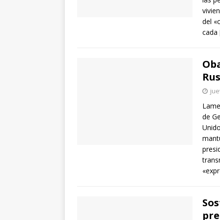
vivie
del «
cada
Oba
Rus
jue
Lamen
de Ge
Unido
mantu
presi
trans
«exp
Sos
pre