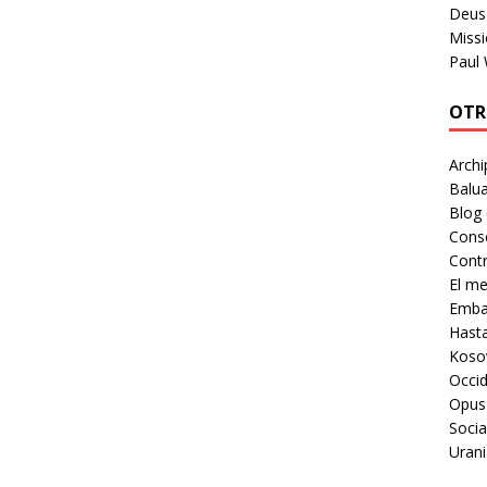
Deus 
Missi
Paul
OTR
Archi
Balua
Blog
Cons
Contr
El m
Embaj
Hast
Koso
Occid
Opus
Socia
Urani