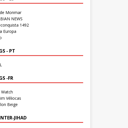
 de Monmar
BIAN NEWS
econquista 1492
a Europa
o
S - PT
L
GS -FR
a Watch
im Véliocas
lon Beige
NTER-JIHAD