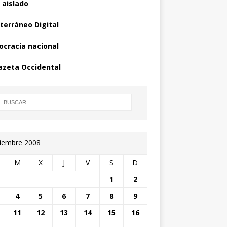
 aislado
terráneo Digital
cracia nacional
azeta Occidental
iembre 2008
M
X
J
V
S
D
1
2
4
5
6
7
8
9
11
12
13
14
15
16