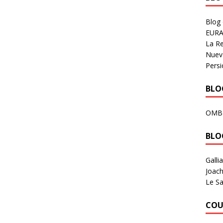
Blog
EURA
La R
Nuev
Persi
BLOG
OMB
BLO
Galli
Joach
Le Sa
COU