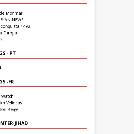
 de Monmar
BIAN NEWS
econquista 1492
a Europa
o
S - PT
L
GS -FR
a Watch
im Véliocas
lon Beige
NTER-JIHAD