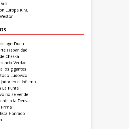
Vult
on Europa K.M.
 Weston
OS
pielago Duda
rte Hispanidad
 de Cheska
ciencia-Verdad
a los gigantes
etodo Ludovico
ador en el Infierno
a La Punta
vo no se vende
ente a la Deriva
 Prima
lista Honrado
a