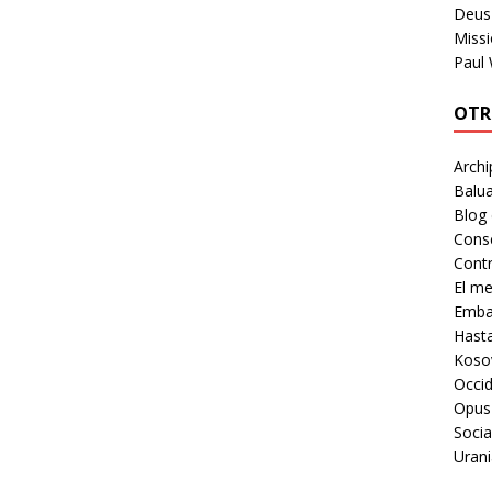
Deus 
Missi
Paul
OTR
Archi
Balua
Blog
Cons
Contr
El m
Embaj
Hast
Koso
Occid
Opus
Socia
Urani