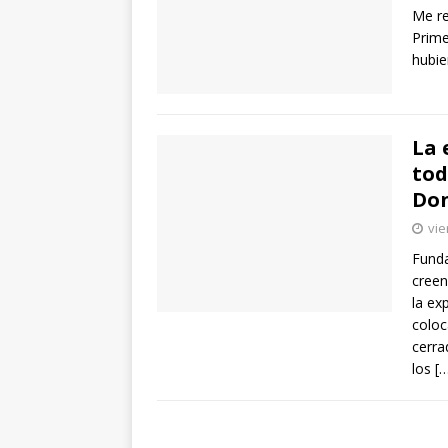
Me re
Prime
hubie
La 
tod
Do
vie
Funda
creen
la ex
coloc
cerra
los
[