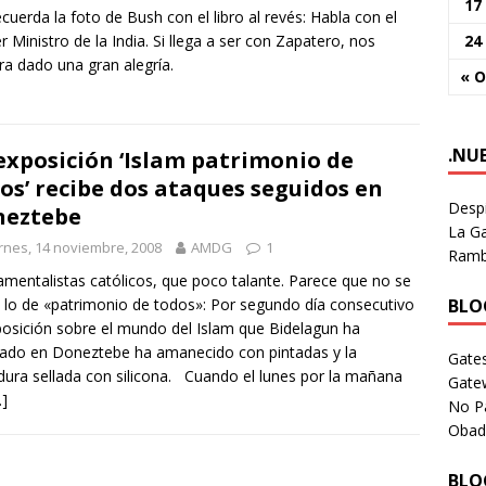
17
cuerda la foto de Bush con el libro al revés: Habla con el
24
r Ministro de la India. Si llega a ser con Zapatero, nos
ra dado una gran alegría.
« O
.NU
exposición ‘Islam patrimonio de
os’ recibe dos ataques seguidos en
Despi
neztebe
La Ga
rnes, 14 noviembre, 2008
AMDG
1
Rambl
mentalistas católicos, que poco talante. Parece que no se
BLOG
 lo de «patrimonio de todos»: Por segundo día consecutivo
posición sobre el mundo del Islam que Bidelagun ha
ado en Doneztebe ha amanecido con pintadas y la
Gates
dura sellada con silicona. Cuando el lunes por la mañana
Gate
…]
No P
Obad
BLOG