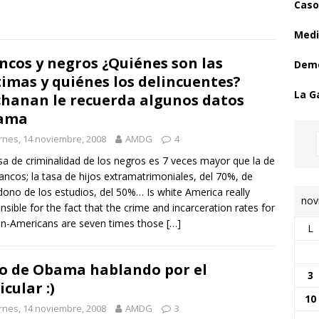
Caso
Medi
ncos y negros ¿Quiénes son las
Demo
timas y quiénes los delincuentes?
La G
hanan le recuerda algunos datos
ama
rnes, 14 noviembre, 2008
AMDG
4
sa de criminalidad de los negros es 7 veces mayor que la de
lancos; la tasa de hijos extramatrimoniales, del 70%, de
ono de los estudios, del 50%… Is white America really
nov
nsible for the fact that the crime and incarceration rates for
an-Americans are seven times those
[…]
L
o de Obama hablando por el
3
icular :)
10
rnes, 14 noviembre, 2008
AMDG
3