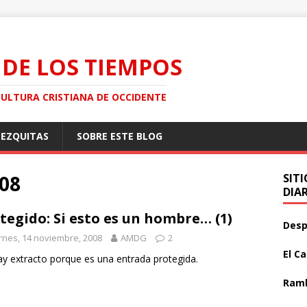
 DE LOS TIEMPOS
CULTURA CRISTIANA DE OCCIDENTE
MEZQUITAS
SOBRE ESTE BLOG
008
SIT
DIA
tegido: Si esto es un hombre… (1)
Desp
rnes, 14 noviembre, 2008
AMDG
2
El C
y extracto porque es una entrada protegida.
Ramb