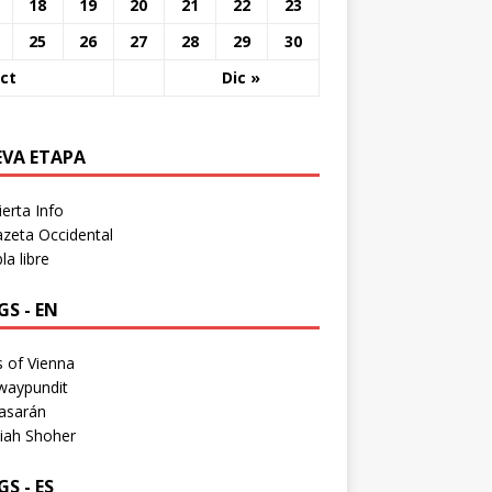
18
19
20
21
22
23
25
26
27
28
29
30
ct
Dic »
EVA ETAPA
erta Info
zeta Occidental
a libre
S - EN
 of Vienna
waypundit
asarán
iah Shoher
S - ES