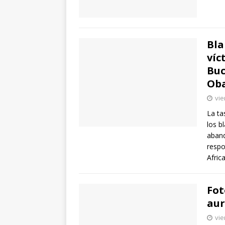
Bla
víc
Buc
Ob
vie
La ta
los b
aband
respo
Afric
Fot
aur
vie