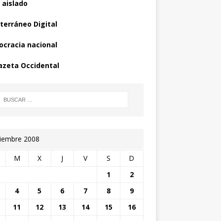
 aislado
terráneo Digital
cracia nacional
azeta Occidental
iembre 2008
M
X
J
V
S
D
1
2
4
5
6
7
8
9
11
12
13
14
15
16