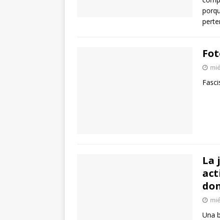
porqu
perte
Fot
mié
Fasci
La 
act
don
mié
Una b