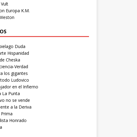
Vult
on Europa K.M.
 Weston
OS
pielago Duda
rte Hispanidad
 de Cheska
ciencia-Verdad
a los gigantes
etodo Ludovico
ador en el Infierno
a La Punta
vo no se vende
ente a la Deriva
 Prima
lista Honrado
a