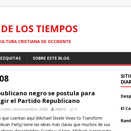
 DE LOS TIEMPOS
CULTURA CRISTIANA DE OCCIDENTE
MEZQUITAS
SOBRE ESTE BLOG
008
SIT
DIA
ublicano negro se postula para
Desp
igir el Partido Republicano
El C
rcoles, 26 noviembre, 2008
AMDG
5
o que cuentan aquí (Michael Steele Vows to Transform
Ramb
lican Party) tiene las ideas más claras que muchos de sus
ñeros descoloridos: Suerte y al toro, Michael. Y preparate,