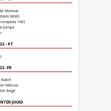
 de Monmar
BIAN NEWS
econquista 1492
a Europa
o
S - PT
L
GS -FR
a Watch
im Véliocas
lon Beige
NTER-JIHAD