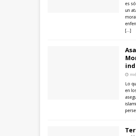
es só
un at
moral
enfer
[…]
Asa
Mom
ind
mié
Lo qu
en lo
asegu
islam
perse
Ter