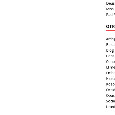
Deus 
Missi
Paul
OTR
Archi
Balua
Blog
Cons
Contr
El m
Embaj
Hast
Koso
Occid
Opus
Socia
Urani