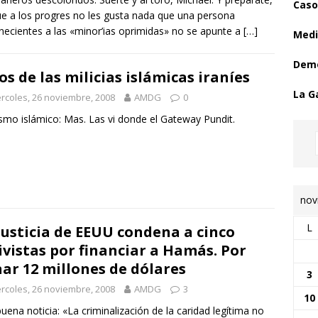
Caso
e a los progres no les gusta nada que una persona
necientes a las «minor’ias oprimidas» no se apunte a
[…]
Medi
Demo
os de las milicias islámicas iraníes
La G
rcoles, 26 noviembre, 2008
AMDG
0
smo islámico: Mas. Las vi donde el Gateway Pundit.
nov
L
justicia de EEUU condena a cinco
ivistas por financiar a Hamás. Por
ar 12 millones de dólares
3
rcoles, 26 noviembre, 2008
AMDG
3
10
uena noticia: «La criminalización de la caridad legítima no