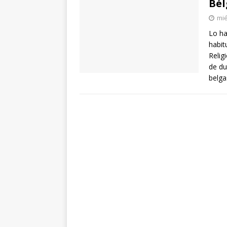
Bél
mié
Lo ha
habit
Relig
de du
belga