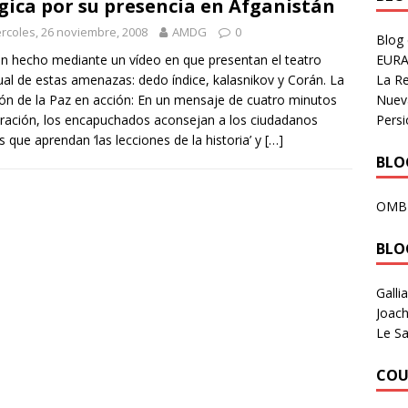
gica por su presencia en Afganistán
rcoles, 26 noviembre, 2008
AMDG
0
Blog
EURA
n hecho mediante un vídeo en que presentan el teatro
La R
ual de estas amenazas: dedo índice, kalasnikov y Corán. La
Nuev
ión de la Paz en acción: En un mensaje de cuatro minutos
Persi
ración, los encapuchados aconsejan a los ciudadanos
s que aprendan ‘las lecciones de la historia’ y
[…]
BLOG
OMB
BLO
Galli
Joach
Le Sa
COU