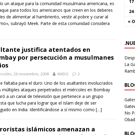
17
lo un ataque para la comunidad musulmana americana, es
aque para todos los americanos que creen en los deberes
24
es de alimentar al hambriento, vestir al pobre y curar al
« O
mo», subrayó Meek. Parte de esta comunidad considera
.NU
ltante justifica atentados en
bay por persecución a musulmanes
Despi
ios
La Ga
Rambl
rcoles, 26 noviembre, 2008
AMDG
2
e faltaba para el duro: Uno de los asaltantes involucrados
BLOG
s múltiples ataques perpetrados el miércoles en Bombay
ró a un canal de televisión que pertenece a un grupo
Gates
ista que lucha para lograr que el Islam deje de ser
Gate
guido en India. Identificándose a sí mismo como
[…]
No P
Obad
roristas islámicos amenazan a
BLOG