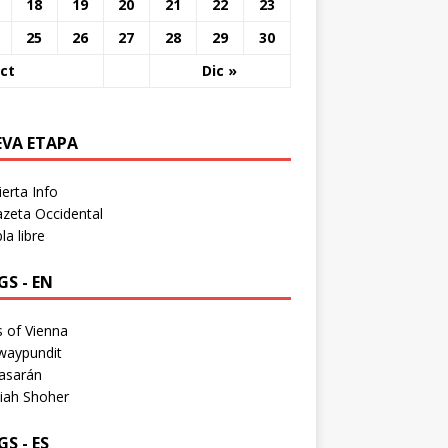
18
19
20
21
22
23
25
26
27
28
29
30
ct
Dic »
EVA ETAPA
erta Info
zeta Occidental
a libre
S - EN
 of Vienna
waypundit
asarán
iah Shoher
S - ES