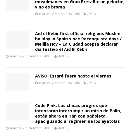
musulmanes en Gran Bretaña: un peluche,
y no es broma
martes, 2 diciembre, 2008
AMDG
Aid el Kebir first official religious Muslim
holiday in Spain since Reconquista days /
Melilla Hoy – La Ciudad acepta declarar
día festivo el Aid El Kebir
martes, 2 diciembre, 2008
AMDG
AVISO: Estaré fuera hasta el viernes
martes, 2 diciembre, 2008
AMDG
Code Pink: Las chicas progres que
intentaron interrumpir un mitin de Palin,
están ahora en Irán con pañoleta,
apaciguando al régimen de los ayatolas
martes, 2 diciembre, 2008
AMDG