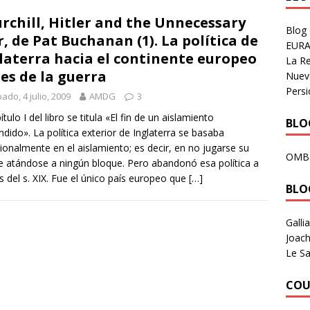
rchill, Hitler and the Unnecessary
Blog
, de Pat Buchanan (1). La política de
EURA
laterra hacia el continente europeo
La R
es de la guerra
Nuev
Persi
ado, 4 julio, 2009
AMDG
3
ítulo I del libro se titula «El fin de un aislamiento
BLOG
ndido». La política exterior de Inglaterra se basaba
cionalmente en el aislamiento; es decir, en no jugarse su
OMB
e atándose a ningún bloque. Pero abandonó esa política a
es del s. XIX. Fue el único país europeo que
[…]
BLO
Galli
Joach
Le Sa
COU