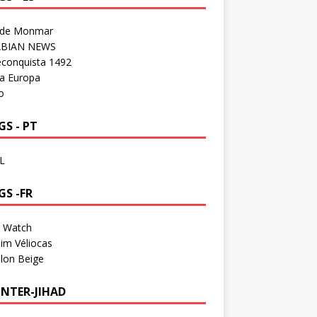
 de Monmar
BIAN NEWS
econquista 1492
a Europa
o
S - PT
L
GS -FR
a Watch
im Véliocas
lon Beige
NTER-JIHAD