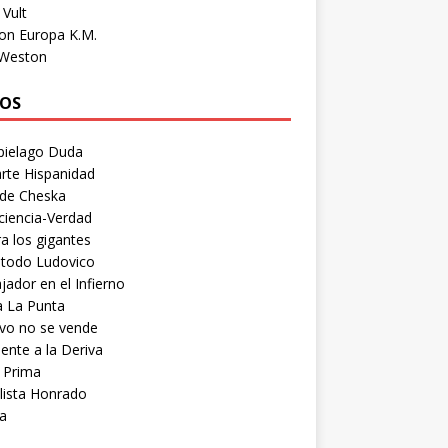
Vult
on Europa K.M.
 Weston
OS
pielago Duda
rte Hispanidad
 de Cheska
ciencia-Verdad
a los gigantes
etodo Ludovico
ador en el Infierno
a La Punta
vo no se vende
ente a la Deriva
 Prima
lista Honrado
a