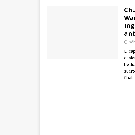
Chu
War
Ing
ant
sáb
El cap
esplé
tradi
suert
final