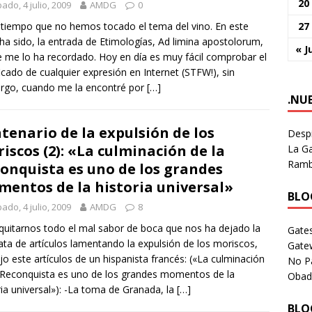
20
ado, 4 julio, 2009
AMDG
0
27
tiempo que no hemos tocado el tema del vino. En este
ha sido, la entrada de Etimologías, Ad limina apostolorum,
« J
e me lo ha recordado. Hoy en día es muy fácil comprobar el
ficado de cualquier expresión en Internet (STFW!), sin
rgo, cuando me la encontré por
[…]
.NU
tenario de la expulsión de los
Despi
iscos (2): «La culminación de la
La Ga
Rambl
onquista es uno de los grandes
entos de la historia universal»
BLOG
ado, 4 julio, 2009
AMDG
8
quitarnos todo el mal sabor de boca que nos ha dejado la
Gates
ata de artículos lamentando la expulsión de los moriscos,
Gate
jo este artículos de un hispanista francés: («La culminación
No P
 Reconquista es uno de los grandes momentos de la
Obad
ria universal»): -La toma de Granada, la
[…]
BLOG