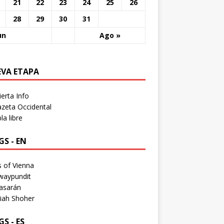
21
22
23
24
25
26
28
29
30
31
un
Ago »
EVA ETAPA
erta Info
zeta Occidental
a libre
S - EN
 of Vienna
waypundit
asarán
iah Shoher
S - ES