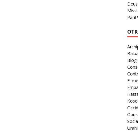
Deus 
Missi
Paul
OTR
Archi
Balua
Blog
Cons
Contr
El m
Embaj
Hast
Koso
Occid
Opus
Socia
Urani