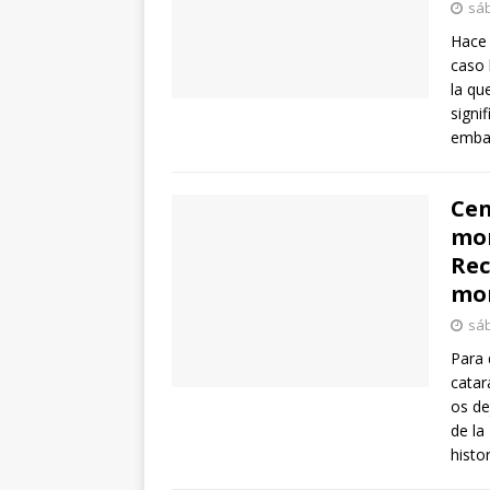
sáb
Hace 
caso 
la qu
signi
emba
Cen
mor
Rec
mom
sáb
Para 
catar
os de
de la
histo