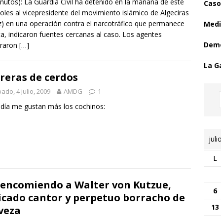
nutos): La Guardia Civil ha detenido en la mañana de este
Caso
oles al vicepresidente del movimiento islámico de Algeciras
z) en una operación contra el narcotráfico que permanece
Medi
ta, indicaron fuentes cercanas al caso. Los agentes
Demo
traron
[…]
La G
reras de cerdos
ado, 4 julio, 2009
AMDG
1
día me gustan más los cochinos:
juli
L
encomiendo a Walter von Kutzue,
6
icado cantor y perpetuo borracho de
13
veza