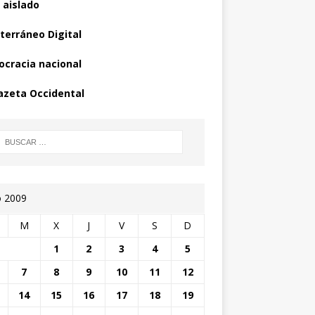
 aislado
terráneo Digital
cracia nacional
azeta Occidental
o 2009
M
X
J
V
S
D
1
2
3
4
5
7
8
9
10
11
12
14
15
16
17
18
19