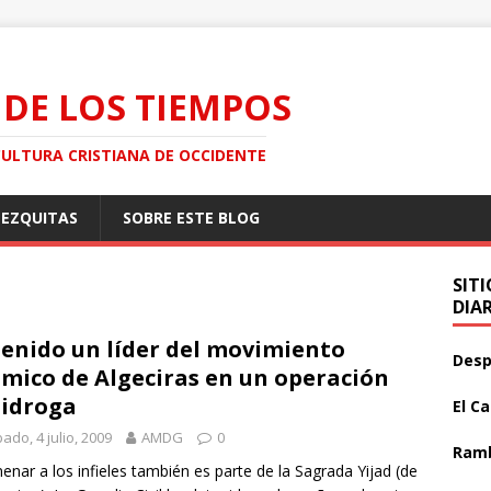
 DE LOS TIEMPOS
CULTURA CRISTIANA DE OCCIDENTE
MEZQUITAS
SOBRE ESTE BLOG
SIT
DIA
enido un líder del movimiento
Desp
ámico de Algeciras en un operación
idroga
El C
ado, 4 julio, 2009
AMDG
0
Ramb
enar a los infieles también es parte de la Sagrada Yijad (de