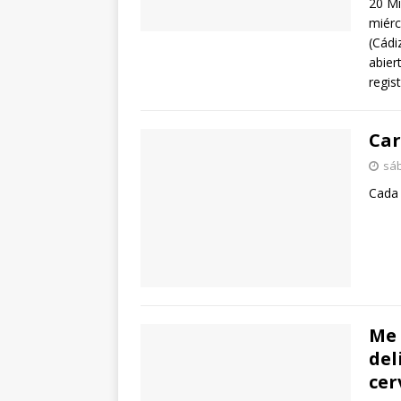
20 Mi
miérc
(Cádi
abier
regis
Car
sáb
Cada 
Me 
del
cer