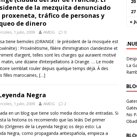
20
sidente de la mezquita denunciado
27
 proxeneta, tráfico de personas y
« J
queo de dinero
rcoles, 1 julio, 2009
AMDG
0
sa tiene bemoles (ORANGE : le président de la mosquée est
.NU
oxénète) : Proxénétisme, filière d’immigration clandestine et
himent d’argent, telles sont les charges qui auraient motivé
Despi
 matin, une dizaine d’interpellations à Orange. … Le mode
La Ga
toire semblait rouler depuis quelque temps déjà. À des
Rambl
s filles marocaines,
[…]
BLOG
Leyenda Negra
Gates
rcoles, 1 julio, 2009
AMDG
2
Gate
cada en un blog que tiene solo media docena de entradas. Si
No P
sta la historia os recomiendo que las leáis Del primer
Obad
ulo (Orígenes de la Leyenda Negra) os dejo esto: La
nda Negra, como propaganda antiespañola, empieza a
BLOG