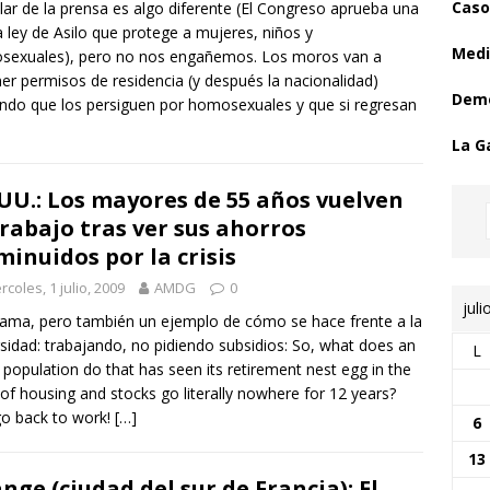
Caso
tular de la prensa es algo diferente (El Congreso aprueba una
 ley de Asilo que protege a mujeres, niños y
Medi
sexuales), pero no nos engañemos. Los moros van a
er permisos de residencia (y después la nacionalidad)
Demo
ndo que los persiguen por homosexuales y que si regresan
La G
 UU.: Los mayores de 55 años vuelven
trabajo tras ver sus ahorros
minuidos por la crisis
rcoles, 1 julio, 2009
AMDG
0
juli
ama, pero también un ejemplo de cómo se hace frente a la
sidad: trabajando, no pidiendo subsidios: So, what does an
L
 population do that has seen its retirement nest egg in the
of housing and stocks go literally nowhere for 12 years?
o back to work!
[…]
6
13
nge (ciudad del sur de Francia): El