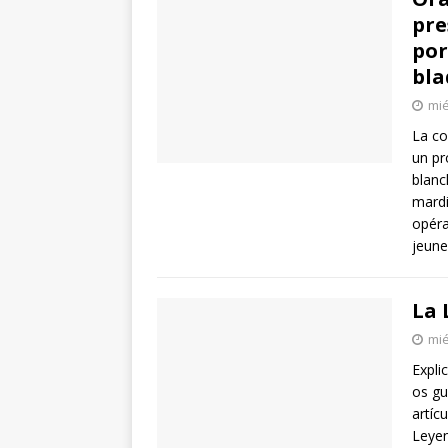
pre
por
bla
mié
La co
un pr
blanc
mardi
opéra
jeune
La 
mié
Expli
os gu
artíc
Leye