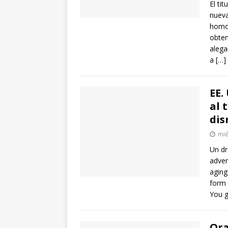
El ti
nueva
homo
obten
alega
a
[…]
EE.
al 
dis
mié
Un dr
adver
aging
form 
You g
Ora