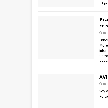
fragu
Pra
cri
mié
Enhor
More 
infor
Games
suppo
AVI
mié
Voy a
Porta