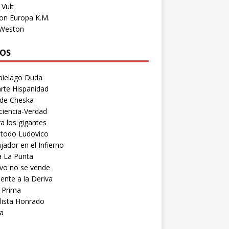
Vult
on Europa K.M.
 Weston
OS
pielago Duda
rte Hispanidad
 de Cheska
ciencia-Verdad
a los gigantes
etodo Ludovico
ador en el Infierno
a La Punta
vo no se vende
ente a la Deriva
 Prima
lista Honrado
a