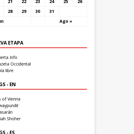
21
22
23
24
25
26
28
29
30
31
un
Ago »
EVA ETAPA
erta Info
zeta Occidental
a libre
S - EN
 of Vienna
waypundit
asarán
iah Shoher
S - ES