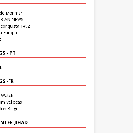
 de Monmar
BIAN NEWS
econquista 1492
a Europa
o
S - PT
L
GS -FR
a Watch
im Véliocas
lon Beige
NTER-JIHAD