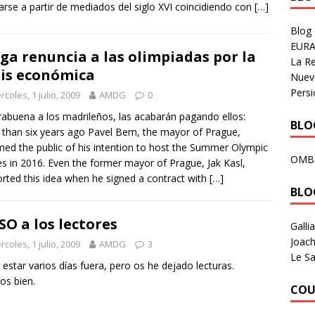
arse a partir de mediados del siglo XVI coincidiendo con
[…]
Blog
EURA
ga renuncia a las olimpiadas por la
La R
sis económica
Nuev
Persi
rcoles, 1 julio, 2009
AMDG
0
abuena a los madrileños, las acabarán pagando ellos:
BLOG
than six years ago Pavel Bem, the mayor of Prague,
med the public of his intention to host the Summer Olympic
OMB
 in 2016. Even the former mayor of Prague, Jak Kasl,
rted this idea when he signed a contract with
[…]
BLO
SO a los lectores
Galli
Joach
rcoles, 1 julio, 2009
AMDG
3
Le Sa
 estar varios días fuera, pero os he dejado lecturas.
os bien.
COU