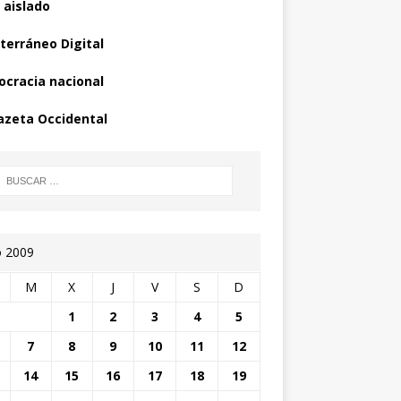
 aislado
terráneo Digital
cracia nacional
azeta Occidental
o 2009
M
X
J
V
S
D
1
2
3
4
5
7
8
9
10
11
12
14
15
16
17
18
19