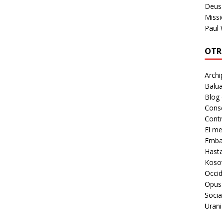
Deus 
Missi
Paul
OTR
Archi
Balua
Blog
Cons
Contr
El m
Embaj
Hast
Koso
Occid
Opus
Socia
Urani