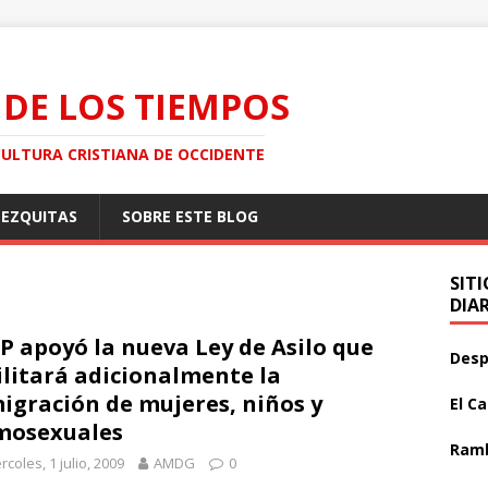
 DE LOS TIEMPOS
CULTURA CRISTIANA DE OCCIDENTE
MEZQUITAS
SOBRE ESTE BLOG
SIT
DIA
PP apoyó la nueva Ley de Asilo que
Desp
ilitará adicionalmente la
igración de mujeres, niños y
El C
mosexuales
Ramb
rcoles, 1 julio, 2009
AMDG
0