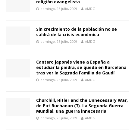
religión evangelista
domingo, 26 julio, 2009
AMDG
Sin crecimiento de la población no se
saldrá de la crisis económica
domingo, 26 julio, 2009
AMDG
Cantero japonés viene a España a
estudiar la piedra, se queda en Barcelona
tras ver la Sagrada Familia de Gaudí
domingo, 26 julio, 2009
AMDG
Churchill, Hitler and the Unnecessary War,
de Pat Buchanan (7). La Segunda Guerra
Mundial, una guerra innecesaria
domingo, 26 julio, 2009
AMDG