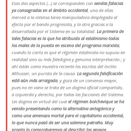
Esos dos aspectos (…) se corresponden con
sendas falacias
ya consagradas en el ámbito occidental
, una de ellas
merced a la intensa tarea manipuladora desplegada al
efecto por el bando progresista, y la otra gracias a la
desarrollada por el Sistema en su totalidad.
La primera de
tales falacias es la que ha atribuido al estalinismo todos
los males de la puesta en escena del programa marxista
,
cuando lo cierto es que el régimen estalinista no supuso en
realidad sino su más fidedigna y genuina interpretación.; y
ahí están como muestra reciente los escritos del ínclito
Althusser, un purista de la causa.
La segunda falsificación
está aún más arraigada
, y goza de un consenso mayor,
pues no en vano se trata de un dogma oficial compartido,
a izquierda y derecha, por todas las facciones del Sistema.
Un dogma en virtud del cual
el régimen bolchevique se ha
venido presentando como la alternativa antagónica y
como una amenaza mortal para el capitalismo occidental,
lo que nunca pasó de ser una solemne patraña. Muy
pronto lo comprobaremos al describir los apoyos