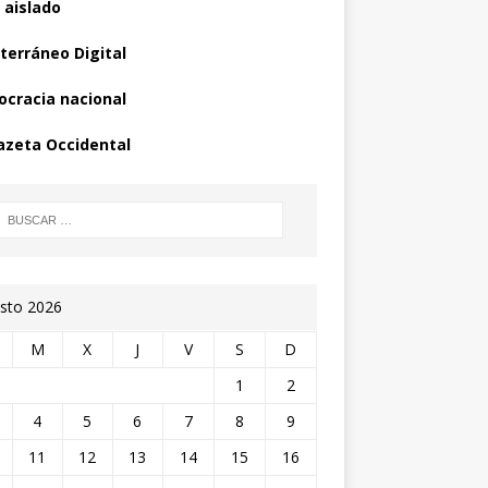
 aislado
terráneo Digital
cracia nacional
azeta Occidental
sto 2026
M
X
J
V
S
D
1
2
4
5
6
7
8
9
11
12
13
14
15
16