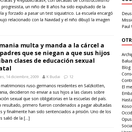
ratas y «republicratas», con décadas de constructivismo
l progresista, un niño de 8 años ha sido expulsado de la
la y forzado a pasar un test siquiatrico. La escuela encargó
Deus 
bujo relacionado con la Navidad y el niño dibujó la imagen
Missi
Paul
OTR
mania multa y manda a la cárcel a
 padres que se niegan a que sus hijos
Archi
iban clases de educación sexual
Balua
atal
Blog
Cons
es, 14 diciembre, 2009
K Budai
12
Contr
matrimonios ruso-germanos residentes en Salzkotten,
El m
nia, decidieron no enviar a sus hijos a las clases sobre
Embaj
ción sexual que son obligatorias en la escuelas del país.
Hast
resultado, primero fueron condenados a pagar abultadas
Koso
s y finalmente han sido sentenciados a prisión. Uno de los
Occid
s salió de la
[…]
Opus
Socia