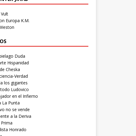
Vult
on Europa K.M.
 Weston
OS
pielago Duda
rte Hispanidad
 de Cheska
ciencia-Verdad
a los gigantes
etodo Ludovico
ador en el Infierno
a La Punta
vo no se vende
ente a la Deriva
 Prima
lista Honrado