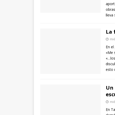
aport
obras
lleva
La 
mié
En el
«Me s
«…los
discu
esto 
Un 
esc
mié
En Ta