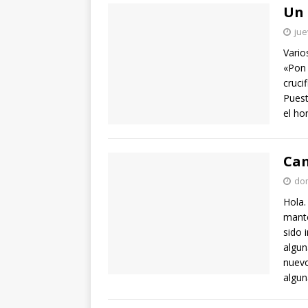
Un 
jue
Vario
«Pon 
cruci
Puest
el ho
Cam
dom
Hola.
mante
sido 
algun
nuevo
algun