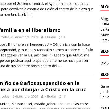
ado por el Gobierno central, el Ayuntamiento iniciará las
BLOG
 para devolver la estatua de Colón al centro de la plaza que
 su nombre. (…) El
[…]
Blog
EURA
familia en el liberalismo
La R
Nuev
rcoles, 23 diciembre, 2009
K Budai
3
Persi
 post El hombre sin herederos AMDG lo inicia con la frase
orprendió, y mucho» y Moncalm comenta sobre el artículo
BLOG
 libeggales ven la luz, ¡albricias! :)» Espero que AMDG me
lpe por postear aquí lo que aparentemente hace parecer
OMB
una discusión entre posts dentro del
[…]
BLO
niño de 8 años suspendido en la
Galli
uela por dibujar a Cristo en la cruz
Joach
rcoles, 16 diciembre, 2009
K Budai
11
Le Sa
unton, Massachuset, estado gobernado a medias entre
COU