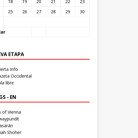
18
19
20
21
22
23
25
26
27
28
29
30
Mar
EVA ETAPA
erta Info
zeta Occidental
a libre
S - EN
 of Vienna
waypundit
asarán
iah Shoher