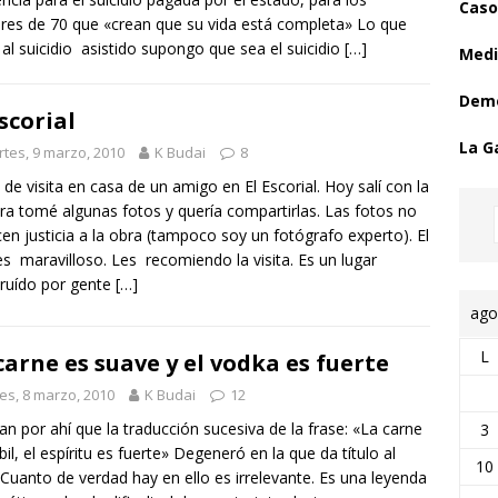
Caso
es de 70 que «crean que su vida está completa» Lo que
 al suicidio asistido supongo que sea el suicidio
[…]
Medi
Demo
Escorial
La G
tes, 9 marzo, 2010
K Budai
8
 de visita en casa de un amigo en El Escorial. Hoy salí con la
a tomé algunas fotos y quería compartirlas. Las fotos no
cen justicia a la obra (tampoco soy un fotógrafo experto). El
 es maravilloso. Les recomiendo la visita. Es un lugar
ruído por gente
[…]
ago
L
carne es suave y el vodka es fuerte
es, 8 marzo, 2010
K Budai
12
an por ahí que la traducción sucesiva de la frase: «La carne
3
bil, el espíritu es fuerte» Degeneró en la que da título al
10
 Cuanto de verdad hay en ello es irrelevante. Es una leyenda