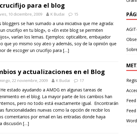
Urani
crucifijo para el blog
PÁG
ves, 10 diciembre, 2009
K Budai
15
s bloggers se han sumado a una iniciativa que me agrada:
AGIT
un crucifijo en tu blog», o «En este blog se permiten
fijos», varían los lemas. Ejemplos: opticalibre, embajador
Obser
o que yo mismo soy ateo y además, soy de la opinión que
Sobre
nor de escoger un crucifijo para
[…]
MET
bios y actualizaciones en el Blog
Regis
ingo, 22 noviembre, 2009
K Budai
17
 He estado ayudando a AMDG en algunas tareas de
Acce
nimiento en el blog. La mayor parte de los cambios han
Feed
internos, pero no todo está exactamente igual. Encontrarán
as funcionalidades nuevas como la opción de recibir los
Feed
s comentarios por email en las entradas donde haya
Word
a discusión
[…]