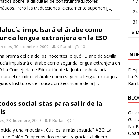
mática sobre la dificultad de construir traductores
17
áticos. Pero las traducciones ciertamente suponen
[…]
24
31
alucía impulsará el árabe como
« 
unda lengua extranjera en la ESO
rcoles, 30 diciembre, 2009
K Budai
10
.NU
na broma del dia de los inocentes o qué? Diario de Sevilla
ucía impulsará el árabe como segunda lengua extranjera en
Despi
O La Consejería de Educación de la Junta de Andalucía
La Ga
ciará el estudio del árabe como segunda lengua extranjera
Rambl
gunos Institutos de Educación Secundaria de la
[…]
BLOG
odos socialistas para salir de la
is
Gates
Gate
es, 28 diciembre, 2009
K Budai
1
No P
oticia y una «noticia» ¿Cual es la más absurda? ABC: La
Obad
ua de Colón En apenas dos meses, y gracias al dinero