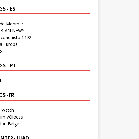
S - ES
 de Monmar
BIAN NEWS
econquista 1492
a Europa
o
S - PT
L
GS -FR
a Watch
im Véliocas
lon Beige
NTER-JIHAD