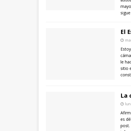
mayor
sigue
El 
mar
Estoy
cámar
le ha
sitio
const
La 
lun
Afirm
es dé
post.