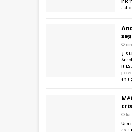
infor
autom
And
seg
mié
¿Es u
Andal
la ES
poten
en al
Mét
cris
lun
Una n
estat