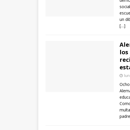
demóc
socia
escue
un di
[…]
Ale
los
rec
est
lun
Ocho 
Alema
educa
Como 
multa
padre