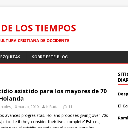
 DE LOS TIEMPOS
CULTURA CRISTIANA DE OCCIDENTE
MEZQUITAS
SOBRE ESTE BLOG
SIT
DIA
cidio asistido para los mayores de 70
Desp
Holanda
El C
rcoles, 10 marzo, 2010
K Budai
11
s avances progresistas. Holland proposes giving over-70s
Ramb
ght to die if they ‘consider their lives complete’ Esto es,
encia para el suicidio pagada por el estado, para los