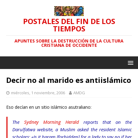
POSTALES DEL FIN DE LOS
TIEMPOS
APUNTES SOBRE LA DESTRUCCIÓN DE LA CULTURA
CRISTIANA DE OCCIDENTE
Decir no al marido es antiislámico
miércoles, 1 noviembre, 2006
AMDG
Eso decían en un sitio islámico asutraliano:
The
Sydney Morning Herald
reports that on the
Darulfatwa website, a Muslim asked the resident Islamic
scholars: «Is it haram [forbidden] for a lady to say no if her