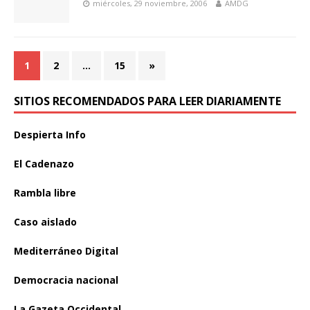
miércoles, 29 noviembre, 2006
AMDG
1
2
…
15
»
SITIOS RECOMENDADOS PARA LEER DIARIAMENTE
Despierta Info
El Cadenazo
Rambla libre
Caso aislado
Mediterráneo Digital
Democracia nacional
La Gazeta Occidental