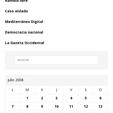
Rambla libre
Caso aislado
Mediterráneo Digital
Democracia nacional
La Gazeta Occidental
julio 2008
L
M
X
J
V
S
D
1
2
3
4
5
6
7
8
9
10
11
12
13