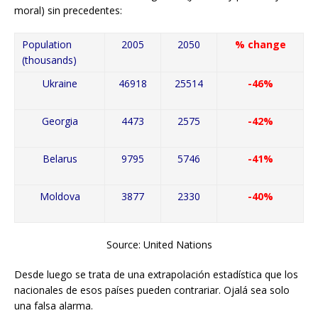
moral) sin precedentes:
Population
2005
2050
% change
(thousands)
Ukraine
46918
25514
-46%
Georgia
4473
2575
-42%
Belarus
9795
5746
-41%
Moldova
3877
2330
-40%
Source: United Nations
Desde luego se trata de una extrapolación estadística que los
nacionales de esos países pueden contrariar. Ojalá sea solo
una falsa alarma.