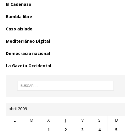
El Cadenazo
Rambla libre
Caso aislado
Mediterráneo Digital
Democracia nacional
La Gazeta Occidental
abril 2009
L
M
X
J
V
S
D
1
2
3
4
5