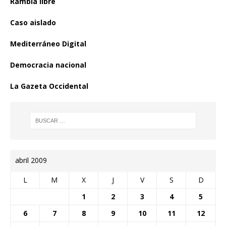
Rambla libre
Caso aislado
Mediterráneo Digital
Democracia nacional
La Gazeta Occidental
abril 2009
L
M
X
J
V
S
D
1
2
3
4
5
6
7
8
9
10
11
12