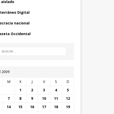
 aislado
terráneo Digital
cracia nacional
azeta Occidental
l 2009
M
X
J
V
S
D
1
2
3
4
5
7
8
9
10
11
12
14
15
16
17
18
19