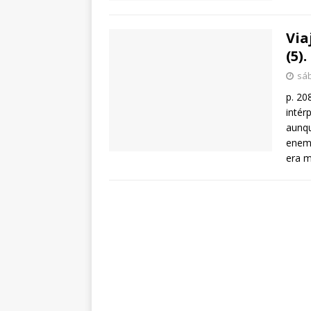
Via
(5)
sáb
p. 20
intér
aunqu
enema
era m