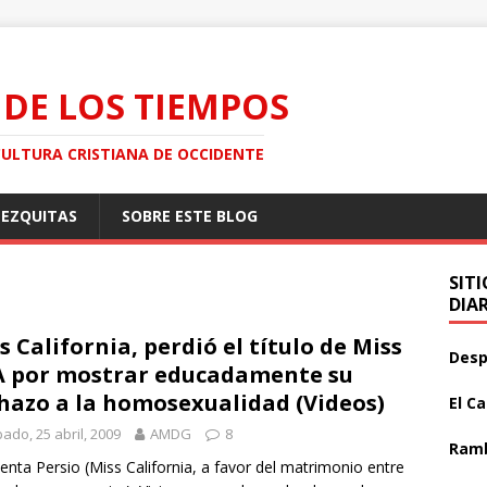
 DE LOS TIEMPOS
CULTURA CRISTIANA DE OCCIDENTE
MEZQUITAS
SOBRE ESTE BLOG
SIT
DIA
s California, perdió el título de Miss
Desp
 por mostrar educadamente su
hazo a la homosexualidad (Videos)
El C
ado, 25 abril, 2009
AMDG
8
Ramb
enta Persio (Miss California, a favor del matrimonio entre