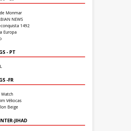
 de Monmar
BIAN NEWS
econquista 1492
a Europa
o
S - PT
L
GS -FR
a Watch
im Véliocas
lon Beige
NTER-JIHAD