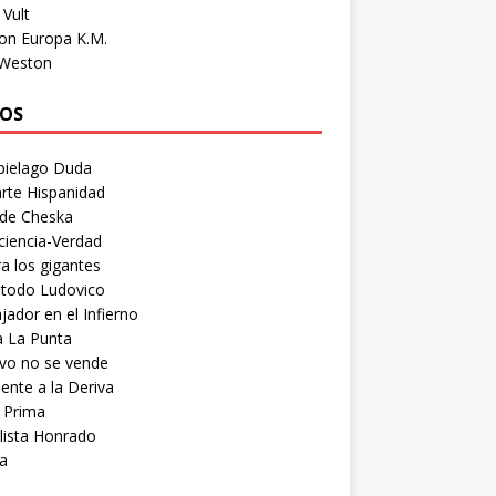
Vult
on Europa K.M.
 Weston
OS
pielago Duda
rte Hispanidad
 de Cheska
ciencia-Verdad
a los gigantes
etodo Ludovico
ador en el Infierno
a La Punta
vo no se vende
ente a la Deriva
 Prima
lista Honrado
a