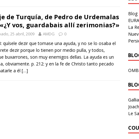
Blog
je de Turquía, de Pedro de Urdemalas
EURA
. «¿Y vos, guardabais allí zerimonias?»
La R
Nuev
ado, 25 abril, 2009
AMDG
0
Persi
8: quísele dezir que tomase una ayuda, y no se lo osaba el
prete dezir porque lo tienen por medio pulla, y todos,
BLOG
e buxarrones, son muy enemigos dellas. La ayuda es un
, obviamente. p. 212: y en la fe de Christo tanto pecado
OMB
atarle a él
[…]
BLO
Galli
Joach
Le Sa
COU