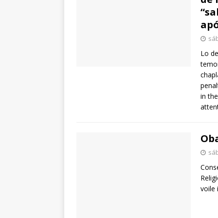
“sa
apó
sáb
Lo de
temor
chapl
penal
in th
atten
Oba
sáb
Conse
Relig
voile