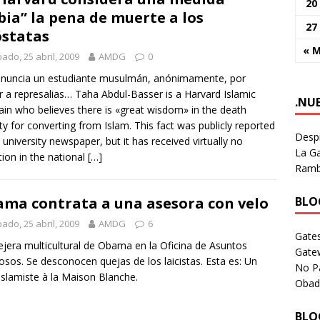
20
bia” la pena de muerte a los
27
statas
« 
ado, 25 abril, 2009
AMDG
0
nuncia un estudiante musulmán, anónimamente, por
 a represalias… Taha Abdul-Basser is a Harvard Islamic
.NU
ain who believes there is «great wisdom» in the death
ty for converting from Islam. This fact was publicly reported
Despi
e university newspaper, but it has received virtually no
La Ga
tion in the national
[…]
Rambl
BLOG
ma contrata a una asesora con velo
ado, 25 abril, 2009
AMDG
6
Gates
jera multicultural de Obama en la Oficina de Asuntos
Gate
iosos. Se desconocen quejas de los laicistas. Esta es: Un
No P
 islamiste à la Maison Blanche.
Obad
BLOG