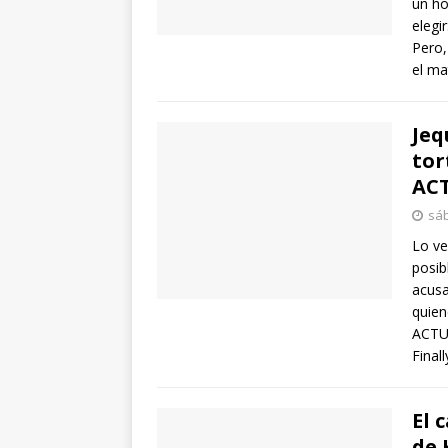
un ho
elegi
Pero,
el m
Jeq
tor
ACT
sáb
Lo v
posib
acusa
quien
ACTUA
Final
El 
de 