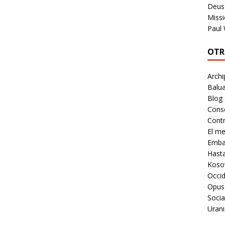
Deus 
Missi
Paul
OTR
Archi
Balua
Blog
Cons
Contr
El m
Embaj
Hast
Koso
Occid
Opus
Socia
Urani