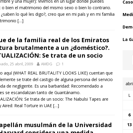
mbre y una mujer): Vivimos en un lugar donde puedes
Caso
r: o bien el matrimonio del mismo sexo o bien lo contrario.
 ¿saben lo qué les digo?, creo que en mi país y en mi familia
Medi
atrimonio
[…]
Demo
ue de la familia real de los Emiratos
La G
tura brutalmente a un ¿doméstico?.
UALIZACIÓN: Se trata de un socio
ado, 25 abril, 2009
AMDG
1
eo aquí (WHAT REAL BRUTALITY LOOKS LIKE) cuentan que
lemente se trate del castigo de alguna persona del servicio
abri
da de negligente. Es una barbaridad: Recomendado a
es se escandalizan tanto de Guantánamo.
L
LIZACIÓN: Se trata de un socio: The Nabulsi Tapes are
ly Aired: Real Torture in UAE
[…]
6
capellán musulmán de la Universidad
13
Harvard considera una medida