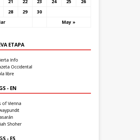
21
22
23
24
25
26
28
29
30
Mar
May »
EVA ETAPA
erta Info
zeta Occidental
a libre
S - EN
 of Vienna
waypundit
asarán
iah Shoher
S - ES