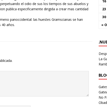
16
perpetuando el odio de sus los tiempos de sus abuelos y
23
on publica especificamente dirigida a crear mas cantidad
30
omeno panoccidental: las huestes Gramscianas se han
« O
s 40 años.
.NU
Despi
La Ga
ublicada.
Rambl
BLOG
Gates
Gate
No P
Obad