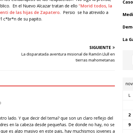
Caso
blico. En el Nuevo Alcazar tratan de ello
“Morid todos, la
uenti de las hijas de Zapatero
. Persio se ha atrevido a
Medi
e’l c*br*n de su papito.
Demo
La G
SIGUIENTE
La disparatada aventura misional de Ramón Llull en
tierras mahometanas
nov
L
0
2
otro lado. Y que decir del tema? que son un claro reflejo del
9
adres en la cabeza desde pequeñas. De donde no hay, no se
es que es algo masivo en este pais, hay muchismos jovenes a