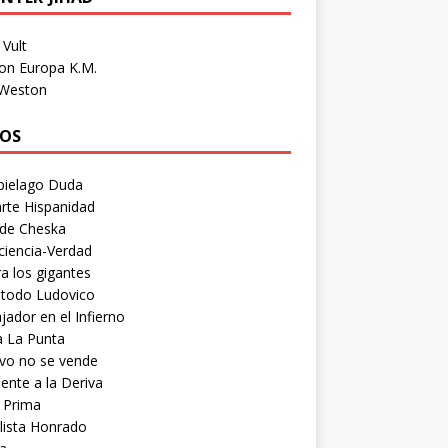
Vult
on Europa K.M.
 Weston
OS
pielago Duda
rte Hispanidad
 de Cheska
ciencia-Verdad
a los gigantes
etodo Ludovico
ador en el Infierno
a La Punta
vo no se vende
ente a la Deriva
 Prima
lista Honrado