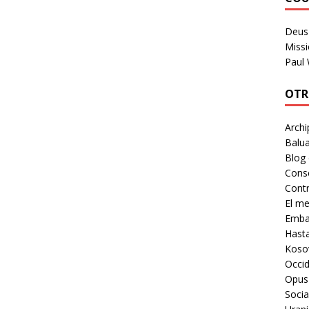
Deus 
Missi
Paul
OTR
Archi
Balua
Blog
Cons
Contr
El m
Embaj
Hast
Koso
Occid
Opus
Socia