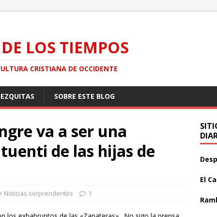
 DE LOS TIEMPOS
CULTURA CRISTIANA DE OCCIDENTE
MEZQUITAS
SOBRE ESTE BLOG
angre va a ser una
SIT
DIA
 tuenti de las hijas de
Desp
El C
Noticias sorprendentes
1
Ramb
on los exhabruptos de las «Zapateras». No sigo la prensa,