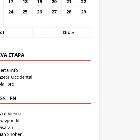
17
18
19
20
21
22
24
25
26
27
28
29
ct
Dic »
EVA ETAPA
erta Info
zeta Occidental
a libre
S - EN
 of Vienna
waypundit
asarán
iah Shoher