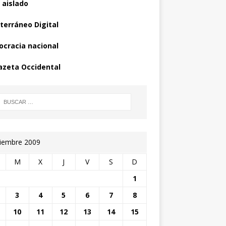
 aislado
terráneo Digital
cracia nacional
azeta Occidental
iembre 2009
M
X
J
V
S
D
1
3
4
5
6
7
8
10
11
12
13
14
15