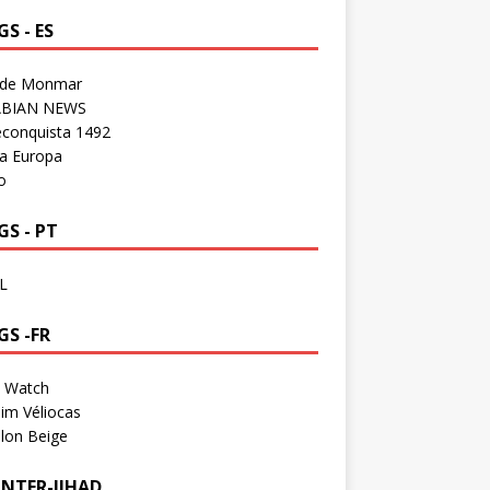
S - ES
 de Monmar
BIAN NEWS
econquista 1492
a Europa
o
S - PT
L
GS -FR
a Watch
im Véliocas
lon Beige
NTER-JIHAD