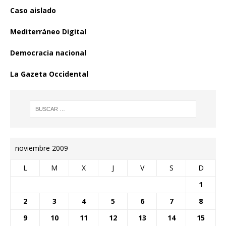
Caso aislado
Mediterráneo Digital
Democracia nacional
La Gazeta Occidental
noviembre 2009
L
M
X
J
V
S
D
1
2
3
4
5
6
7
8
9
10
11
12
13
14
15