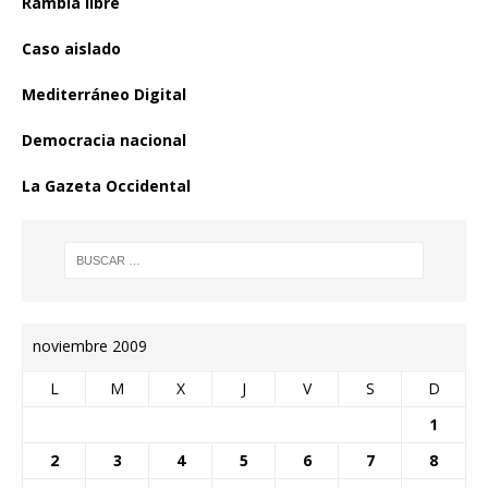
Rambla libre
Caso aislado
Mediterráneo Digital
Democracia nacional
La Gazeta Occidental
noviembre 2009
L
M
X
J
V
S
D
1
2
3
4
5
6
7
8