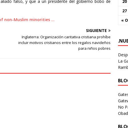
20
aliado falso, y que a un presidente del gobierno bobo de
27
of non-Muslim minorities …
« O
SIGUIENTE
Inglaterra: Organización caritativa cristiana prohíbe
.NU
incluir motivos cristianos entre los regalos navideños
para niños pobres
Despi
La Ga
Rambl
BLOG
e
Gates
Gate
No P
Obad
BLOG