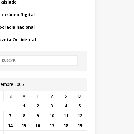
 aislado
terráneo Digital
cracia nacional
azeta Occidental
iembre 2006
M
X
J
V
S
D
1
2
3
4
5
7
8
9
10
11
12
14
15
16
17
18
19