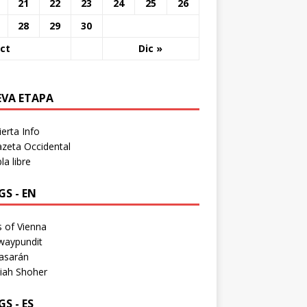
21
22
23
24
25
26
28
29
30
ct
Dic »
EVA ETAPA
erta Info
zeta Occidental
a libre
S - EN
 of Vienna
waypundit
asarán
iah Shoher
S - ES