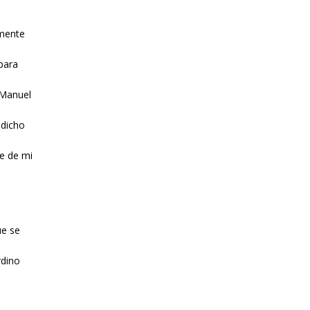
lmente
 para
 Manuel
 dicho
e de mi
ue se
rdino
s