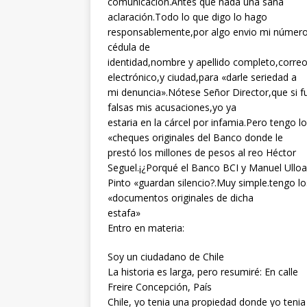
comunicación.Antes que nada una sana
aclaración.Todo lo que digo lo hago
responsablemente,por algo envio mi númer
cédula de
identidad,nombre y apellido completo,corre
electrónico,y ciudad,para «darle seriedad a
mi denuncia».Nótese Señor Director,que si f
falsas mis acusaciones,yo ya
estaria en la cárcel por infamia.Pero tengo l
«cheques originales del Banco donde le
prestó los millones de pesos al reo Héctor
Seguel.¡¿Porqué el Banco BCI y Manuel Ulloa
Pinto «guardan silencio?.Muy simple.tengo lo
«documentos originales de dicha
estafa»
Entro en materia:
Soy un ciudadano de Chile
La historia es larga, pero resumiré: En calle
Freire Concepción, País
Chile, yo tenia una propiedad donde yo teni