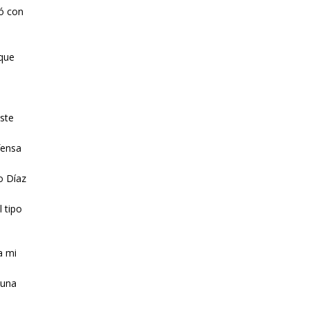
ió con
 que
este
fensa
o Díaz
 tipo
a mi
 una