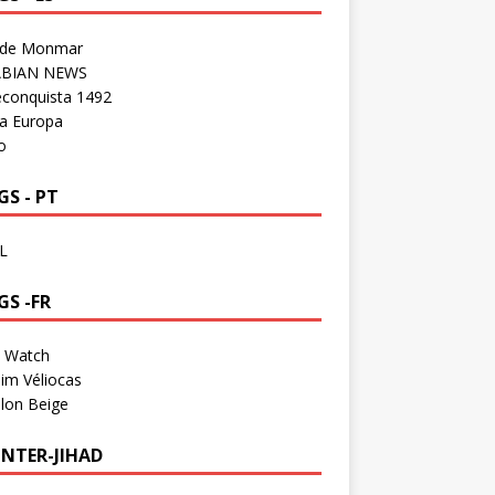
 de Monmar
BIAN NEWS
econquista 1492
a Europa
o
S - PT
L
GS -FR
a Watch
im Véliocas
lon Beige
NTER-JIHAD