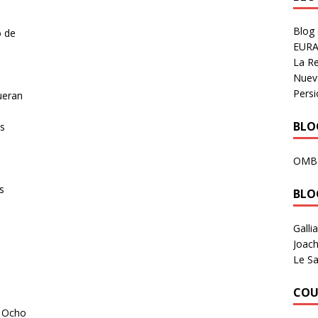
Blog
o de
EURA
La R
o
Nuev
Persi
ueran
BLOG
os
OMB
s
BLO
Galli
Joach
Le Sa
COU
a Ocho