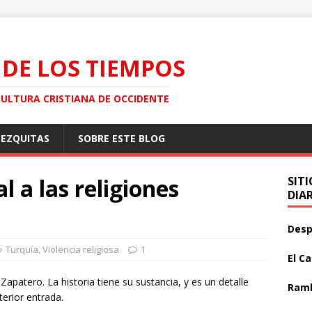
 DE LOS TIEMPOS
CULTURA CRISTIANA DE OCCIDENTE
MEZQUITAS
SOBRE ESTE BLOG
l a las religiones
SIT
DIA
Desp
Turquía
,
Violencia religiosa
1
El C
 Zapatero. La historia tiene su sustancia, y es un detalle
Ramb
erior entrada.