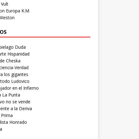
Vult
on Europa K.M.
 Weston
OS
pielago Duda
rte Hispanidad
 de Cheska
ciencia-Verdad
a los gigantes
etodo Ludovico
ador en el Infierno
a La Punta
vo no se vende
ente a la Deriva
 Prima
lista Honrado
a