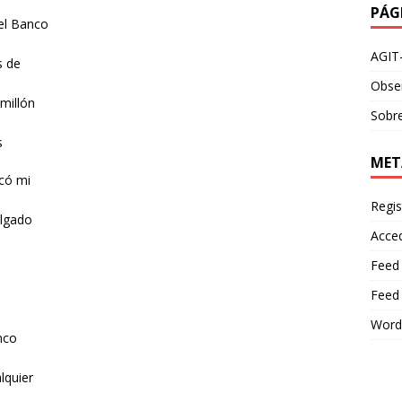
PÁG
el Banco
AGIT
s de
Obser
millón
Sobre
s
MET
có mi
Regis
elgado
Acce
Feed
Feed
Word
nco
lquier