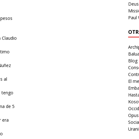
Deus 
Missi
Paul
 pesos
OTR
 Claudio
Archi
ltimo
Balua
Blog
Nuñez
Cons
Contr
s al
El m
Embaj
s tengo
Hast
Koso
ma de 5
Occid
Opus
 era
Socia
Urani
do