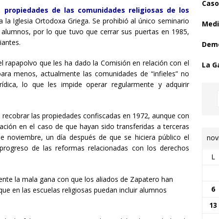
Caso
s propiedades de las comunidades religiosas de los
ra la Iglesia Ortodoxa Griega. Se prohibió al único seminario
Medi
 alumnos, por lo que tuvo que cerrar sus puertas en 1985,
iantes.
Demo
el rapapolvo que les ha dado la Comisión en relación con el
La G
ara menos, actualmente las comunidades de “infieles” no
ídica, lo que les impide operar regularmente y adquirir
s recobrar las propiedades confiscadas en 1972, aunque con
ación en el caso de que hayan sido transferidas a terceras
de noviembre, un día después de que se hiciera público el
nov
 progreso de las reformas relacionadas con los derechos
L
ente la mala gana con que los aliados de Zapatero han
6
que en las escuelas religiosas puedan incluir alumnos
13