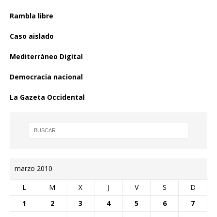
Rambla libre
Caso aislado
Mediterráneo Digital
Democracia nacional
La Gazeta Occidental
marzo 2010
L
M
X
J
V
S
D
1
2
3
4
5
6
7