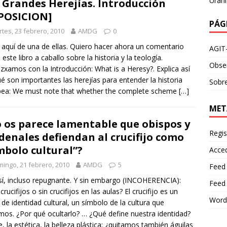
Urani
 Grandes Herejías. Introducción
POSICION]
PÁG
tes, 23 febrero, 2010
AMDG
0
 aquí de una de ellas. Quiero hacer ahora un comentario
AGIT
 este libro a caballo sobre la historia y la teología.
Obser
xamos con la Introducción: What is a Heresy?. Explica así
é son importantes las herejías para entender la historia
Sobre
pea: We must note that whether the complete scheme
[…]
MET
 os parece lamentable que obispos y
Regis
denales defiendan al crucifijo como
mbolo cultural”?
Acce
ingo, 21 febrero, 2010
AMDG
5
Feed
sí, incluso repugnante. Y sin embargo (INCOHERENCIA):
Feed
rucifijos o sin crucifijos en las aulas? El crucifijo es un
Word
 de identidad cultural, un símbolo de la cultura que
os. ¿Por qué ocultarlo? … ¿Qué define nuestra identidad?
te, la estética, la belleza plástica: ¿quitamos también águilas