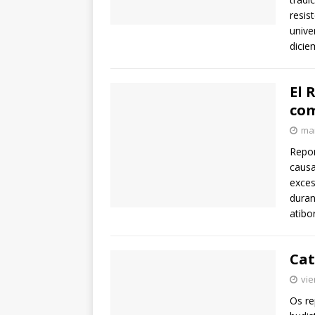
resis
unive
dicie
El 
com
mar
Repon
causa
exces
duran
atibo
Ca
vie
Os re