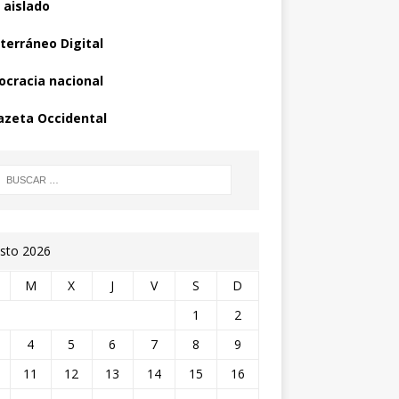
 aislado
terráneo Digital
cracia nacional
azeta Occidental
sto 2026
M
X
J
V
S
D
1
2
4
5
6
7
8
9
11
12
13
14
15
16