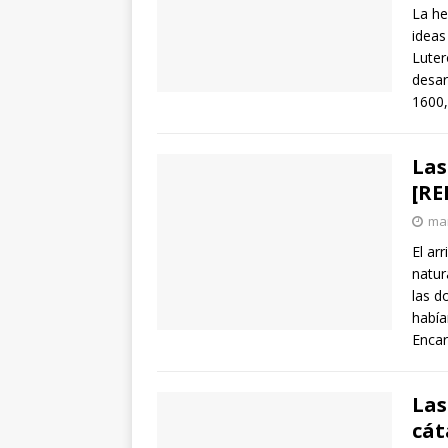
La he
ideas
Luter
desar
1600,
Las
[RE
mar
El ar
natur
las d
había
Encar
Las
cát