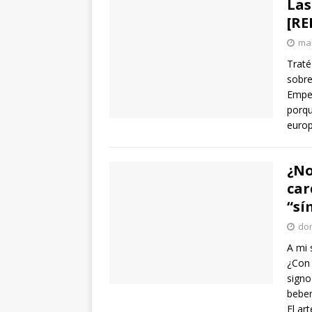
Las
[RE
mar
Traté
sobre
Empez
porqu
euro
¿No
car
“sí
dom
A mi 
¿Con c
signo
bebem
El ar