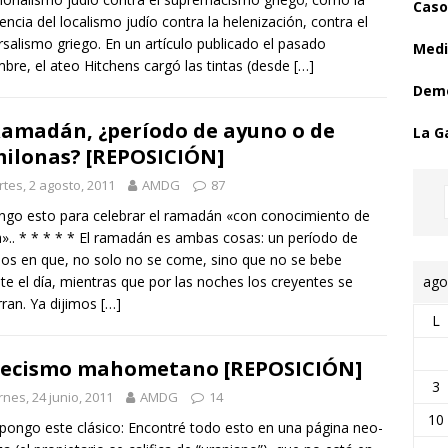
Caso
tencia del localismo judío contra la helenización, contra el
rsalismo griego. En un artículo publicado el pasado
Medi
mbre, el ateo Hitchens cargó las tintas (desde
[…]
Demo
Ramadán, ¿período de ayuno o de
La G
ilonas? [REPOSICIÓN]
tes, 2 agosto, 2011
AMDG
87
go esto para celebrar el ramadán «con conocimiento de
».. * * * * * El ramadán es ambas cosas: un período de
os en que, no solo no se come, sino que no se bebe
ago
te el día, mientras que por las noches los creyentes se
rran. Ya dijimos
[…]
L
tecismo mahometano [REPOSICIÓN]
3
rnes, 24 junio, 2011
AMDG
14
10
pongo este clásico: Encontré todo esto en una página neo-