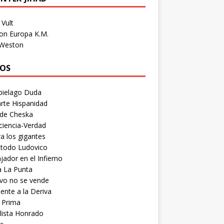
Vult
on Europa K.M.
 Weston
OS
pielago Duda
rte Hispanidad
 de Cheska
ciencia-Verdad
a los gigantes
etodo Ludovico
ador en el Infierno
a La Punta
vo no se vende
ente a la Deriva
 Prima
lista Honrado