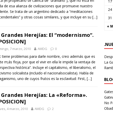
ta (el propietario se califica de “uraniano”), que no está en
17
da de esa alianza de civilizaciones que promueve nuestro
24
dente. Se trata de un argentino dedicado a “meditaciones
cendentales” y otras cosas similares, y que incluye en su
[…]
31
« 
 Grandes Herejías: El “modernismo”.
POSICION]
.NU
ingo, 7 marzo, 2010
AMDG
0
c tiene problemas para darle nombre, creo además que es
Despi
te m;ás floja, por que el vivir en ella le impide la ventaja de
La Ga
rspectiva histórica”. Incluye el capitalismo, el liberalismo, el
Rambl
tivismo solcialista (incluido el nacionalsocialista). Habla de
ganismo, uno de cuyos frutos es la esclavitud: First,
[…]
BLOG
Gates
 Grandes Herejías: La «Reforma».
Gate
POSICION]
No P
Obad
ves, 4 marzo, 2010
AMDG
2