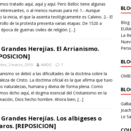
mos tratado aquí, aquí y aquí. Pero Belloc tiene algunas
BLOG
 interesantes, o al menos nuevas para mí: 1.- Aunque
o la inicia, el que la asienta teológicamente es Calvino. 2.- El
Blog
rollo de la protesta presenta varias etapas: De 1520 a
EURA
 época de guerras civiles de religión.
[…]
La R
Nuev
 Grandes Herejías. El Arrianismo.
Persi
POSICION]
BLOG
tes, 2 marzo, 2010
AMDG
7
rianismo se debió a las dificultades de la doctrina sobre la
OMB
aleza de Cristo. La doctrina oficial es la que afirma que tuvo
os naturalezas, humana y divina de forma plena. Como
BLO
mos dicho aquí, el dogma esencial del Cristianismo en la
nación, Dios hecho hombre. Ahora bien,
[…]
Galli
Joach
Le Sa
 Grandes Herejías. Los albigeses o
aros. [REPOSICION]
COU