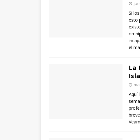
jue
Si lo
esto 
exist
omnip
incap
el m
La 
Isl
mar
Aquí 
seman
profe
breve
Veam