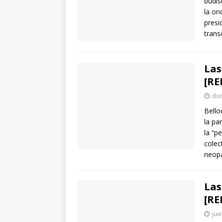
budis
la on
presi
trans
Las
[RE
dom
Bello
la par
la “pe
colec
neopa
Las
[RE
jue