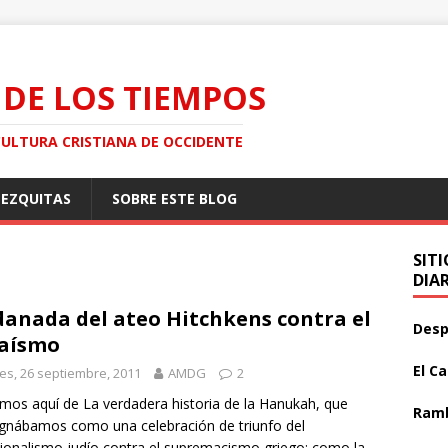
 DE LOS TIEMPOS
CULTURA CRISTIANA DE OCCIDENTE
MEZQUITAS
SOBRE ESTE BLOG
SIT
DIA
anada del ateo Hitchkens contra el
Desp
aísmo
El C
es, 26 septiembre, 2011
AMDG
2
mos aquí de La verdadera historia de la Hanukah, que
Ramb
gnábamos como una celebración de triunfo del
cionalismo judío contra el supremacismo griego; como la