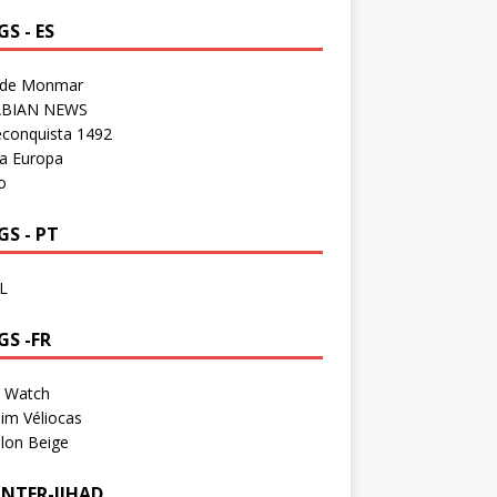
S - ES
 de Monmar
BIAN NEWS
econquista 1492
a Europa
o
S - PT
L
GS -FR
a Watch
im Véliocas
lon Beige
NTER-JIHAD