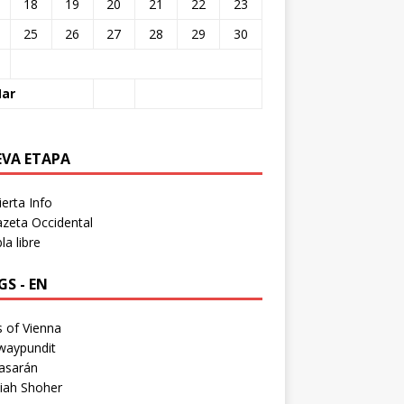
18
19
20
21
22
23
25
26
27
28
29
30
Mar
EVA ETAPA
erta Info
zeta Occidental
a libre
S - EN
 of Vienna
waypundit
asarán
iah Shoher