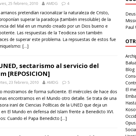
ves, 25 febrero, 2010
AMDG
4
s arrianos pretendían racionalizar la naturaleza de Cristo,
Deus 
proponían superar la paradoja (también irresoluble) de la
Missi
encia del Mal en un mundo creado por un Dios bueno e
Paul
otente. Las respuestas de la Teodicea son también
aces de superar este problema. La repsuestas de estos fue
OTR
aniqueísmo:
[…]
Archi
Balua
UNED, sectarismo al servicio del
Blog
am [REPOSICION]
Cons
tes, 23 febrero, 2010
AMDG
5
Contr
El m
lo mostramos de forma suficiente. El miércoles de hace dos
Embaj
as encontramos en el Mundo otro detalle. Se trata de una
Hast
sora iraní de Ciencias Políticas de la UNED que deja un
Koso
 en El Mundo en defensa del Islam frente a Benedicto XVI.
Occid
os: Cuando el Papa Benedicto
[…]
Opus
Socia