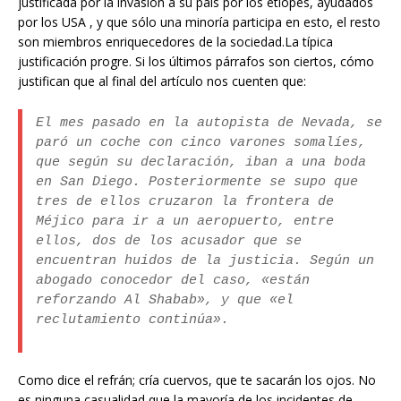
justificada por la invasión a su país por los etíopes, ayudados
por los USA , y que sólo una minoría participa en esto, el resto
son miembros enriquecedores de la sociedad.La típica
justificación progre. Si los últimos párrafos son ciertos, cómo
justifican que al final del artículo nos cuenten que:
El mes pasado en la autopista de Nevada, se
paró un coche con cinco varones somalíes,
que según su declaración, iban a una boda
en San Diego. Posteriormente se supo que
tres de ellos cruzaron la frontera de
Méjico para ir a un aeropuerto, entre
ellos, dos de los acusador que se
encuentran huidos de la justicia. Según un
abogado conocedor del caso, «están
reforzando Al Shabab», y que «el
reclutamiento continúa».
Como dice el refrán; cría cuervos, que te sacarán los ojos. No
es ninguna casualidad que la mayoría de los incidentes de