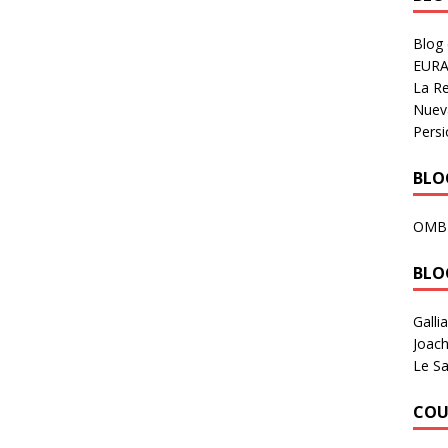
Blog
EURA
La R
Nuev
Persi
BLOG
OMB
BLO
Galli
Joach
Le Sa
COU