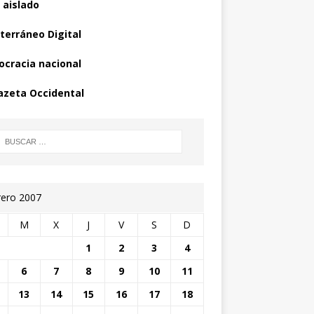
 aislado
terráneo Digital
cracia nacional
azeta Occidental
rero 2007
M
X
J
V
S
D
1
2
3
4
6
7
8
9
10
11
13
14
15
16
17
18