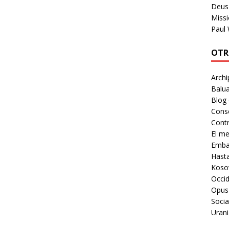
Deus 
Missi
Paul
OTR
Archi
Balua
Blog
Cons
Contr
El m
Embaj
Hast
Koso
Occid
Opus
Socia
Urani