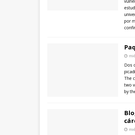
vulne
estud
unive
por m
confi
Paq
mié
Dos c
picad
The c
two v
by th
Blo
cár
mié