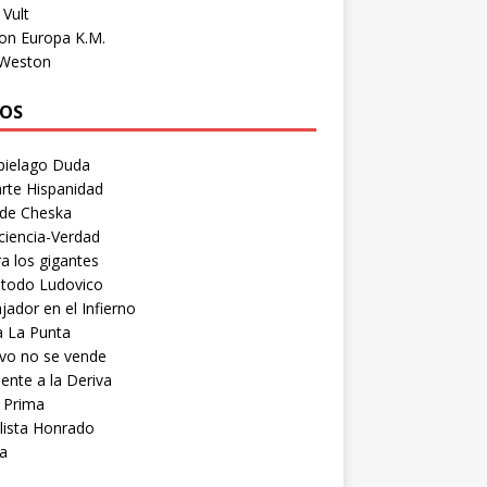
Vult
on Europa K.M.
 Weston
OS
pielago Duda
rte Hispanidad
 de Cheska
ciencia-Verdad
a los gigantes
etodo Ludovico
ador en el Infierno
a La Punta
vo no se vende
ente a la Deriva
 Prima
lista Honrado
a