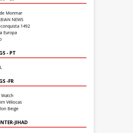
 de Monmar
BIAN NEWS
econquista 1492
a Europa
o
S - PT
L
GS -FR
a Watch
im Véliocas
lon Beige
NTER-JIHAD