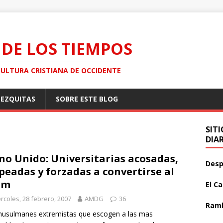
 DE LOS TIEMPOS
CULTURA CRISTIANA DE OCCIDENTE
MEZQUITAS
SOBRE ESTE BLOG
SIT
DIA
no Unido: Universitarias acosadas,
Desp
peadas y forzadas a convertirse al
am
El C
rcoles, 28 febrero, 2007
AMDG
36
Ramb
usulmanes extremistas que escogen a las mas