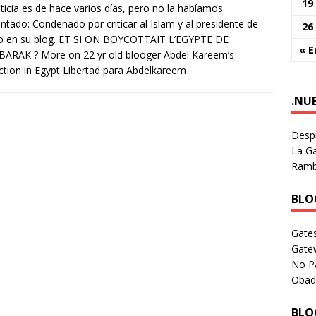
19
ticia es de hace varios días, pero no la habíamos
tado: Condenado por criticar al Islam y al presidente de
26
o en su blog. ET SI ON BOYCOTTAIT L’EGYPTE DE
« E
ARAK ? More on 22 yr old blooger Abdel Kareem’s
ction in Egypt Libertad para Abdelkareem
.NU
Despi
La Ga
Rambl
BLOG
Gates
Gate
No P
Obad
BLOG