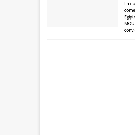
La no
comen
Egipt
MOUB
convi