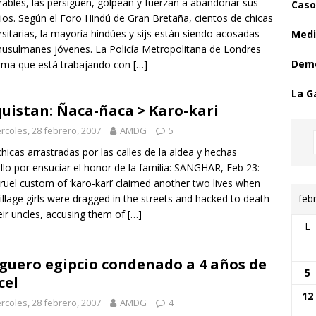
rables, las persiguen, golpean y fuerzan a abandonar sus
Caso
ios. Según el Foro Hindú de Gran Bretaña, cientos de chicas
rsitarias, la mayoría hindúes y sijs están siendo acosadas
Medi
usulmanes jóvenes. La Policía Metropolitana de Londres
Demo
rma que está trabajando con
[…]
La G
uistan: Ñaca-ñaca > Karo-kari
rcoles, 28 febrero, 2007
AMDG
5
hicas arrastradas por las calles de la aldea y hechas
illo por ensuciar el honor de la familia: SANGHAR, Feb 23:
ruel custom of ‘karo-kari’ claimed another two lives when
feb
illage girls were dragged in the streets and hacked to death
eir uncles, accusing them of
[…]
L
guero egipcio condenado a 4 años de
5
cel
12
rcoles, 28 febrero, 2007
AMDG
4