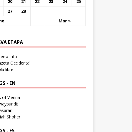
20
21
22
23
24
25
27
28
ne
Mar »
EVA ETAPA
erta Info
zeta Occidental
a libre
S - EN
 of Vienna
waypundit
asarán
iah Shoher
S - ES