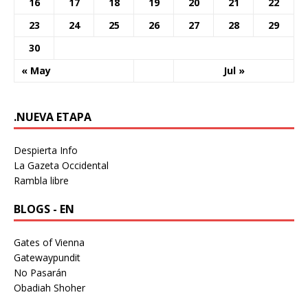
16
17
18
19
20
21
22
23
24
25
26
27
28
29
30
« May
Jul »
.NUEVA ETAPA
Despierta Info
La Gazeta Occidental
Rambla libre
BLOGS - EN
Gates of Vienna
Gatewaypundit
No Pasarán
Obadiah Shoher