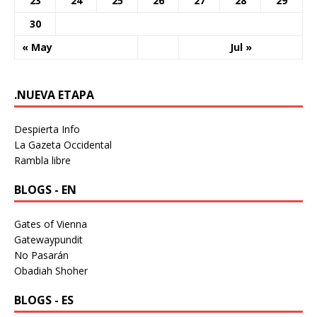
23
24
25
26
27
28
29
30
« May
Jul »
.NUEVA ETAPA
Despierta Info
La Gazeta Occidental
Rambla libre
BLOGS - EN
Gates of Vienna
Gatewaypundit
No Pasarán
Obadiah Shoher
BLOGS - ES