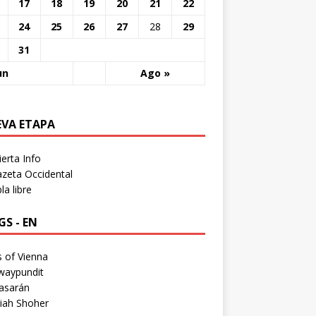
17
18
19
20
21
22
24
25
26
27
28
29
31
un
Ago »
EVA ETAPA
erta Info
zeta Occidental
a libre
S - EN
 of Vienna
waypundit
asarán
iah Shoher