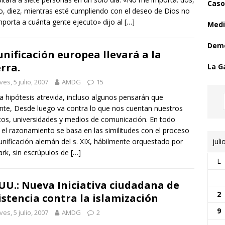
Caso
o, diez, mientras esté cumpliendo con el deseo de Dios no
porta a cuánta gente ejecuto» dijo al
[…]
Medi
Demo
unificación europea llevará a la
rra.
La G
ves, 5 julio, 2007
AMDG
15
a hipótesis atrevida, incluso algunos pensarán que
ante, Desde luego va contra lo que nos cuentan nuestros
icos, universidades y medios de comunicación. En todo
 el razonamiento se basa en las similitudes con el proceso
juli
unificación alemán del s. XIX, hábilmente orquestado por
rk, sin escrúpulos de
[…]
L
 UU.: Nueva Iniciativa ciudadana de
2
istencia contra la islamización
9
ves, 5 julio, 2007
AMDG
2