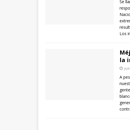
Se ll
respo
Nacio
extre
resul
Los i
Méj
la 
jue
A pes
nuest
gente
blanc
gener
cont