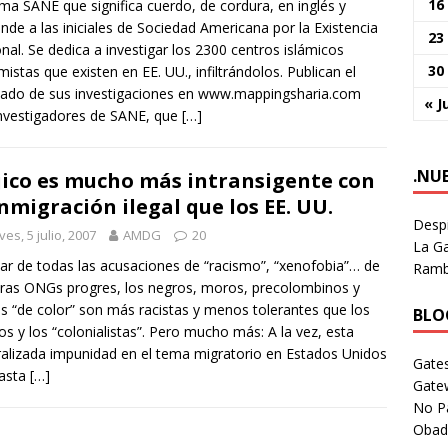
16
ama SANE que significa cuerdo, de cordura, en inglés y
nde a las iniciales de Sociedad Americana por la Existencia
23
nal. Se dedica a investigar los 2300 centros islámicos
30
mistas que existen en EE. UU., infiltrándolos. Publican el
tado de sus investigaciones en www.mappingsharia.com
« J
nvestigadores de SANE, que
[…]
.NU
ico es mucho más intransigente con
inmigración ilegal que los EE. UU.
Despi
ves, 5 julio, 2007
AMDG
20
La Ga
ar de todas las acusaciones de “racismo”, “xenofobia”… de
Rambl
ras ONGs progres, los negros, moros, precolombinos y
s “de color” son más racistas y menos tolerantes que los
BLOG
os y los “colonialistas”. Pero mucho más: A la vez, esta
alizada impunidad en el tema migratorio en Estados Unidos
Gates
rasta
[…]
Gate
No P
Obad