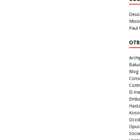
Deus 
Missi
Paul
OTR
Archi
Balua
Blog
Cons
Contr
El m
Embaj
Hast
Koso
Occid
Opus
Socia