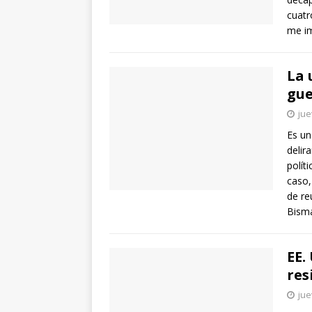
cuatr
me im
La 
gue
jue
Es un
delir
polít
caso,
de re
Bisma
EE.
res
jue