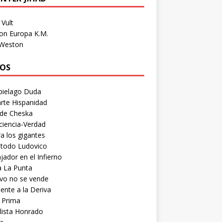
Vult
on Europa K.M.
 Weston
OS
pielago Duda
rte Hispanidad
 de Cheska
ciencia-Verdad
a los gigantes
etodo Ludovico
ador en el Infierno
a La Punta
vo no se vende
ente a la Deriva
 Prima
lista Honrado