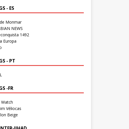
S - ES
 de Monmar
BIAN NEWS
econquista 1492
a Europa
o
S - PT
L
GS -FR
a Watch
im Véliocas
lon Beige
NTER-JIHAD