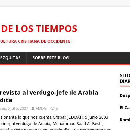
 DE LOS TIEMPOS
CULTURA CRISTIANA DE OCCIDENTE
MEZQUITAS
SOBRE ESTE BLOG
SIT
DIA
revista al verdugo-jefe de Arabia
Desp
dita
El C
ves, 5 julio, 2007
AMDG
6
sionante lo que nos cuenta Crispal: JEDDAH, 5 Junio 2003
Ramb
principal verdugo de Arabia, Muhammad Saad Al-Beshi,
itará a siete personas en un solo día. «No me importa: dos,