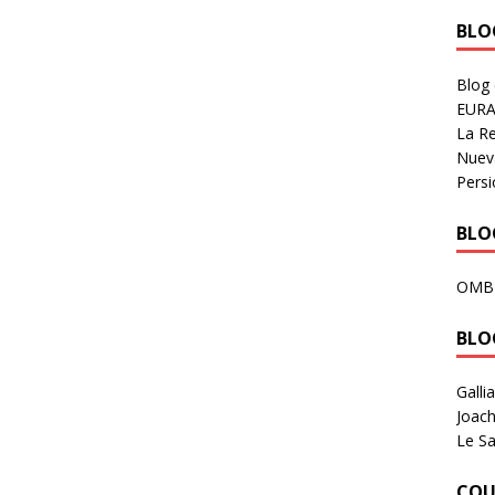
BLOG
Blog
EURA
La R
Nuev
Persi
BLOG
OMB
BLO
Galli
Joach
Le Sa
COU