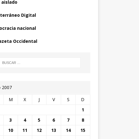
 aislado
terráneo Digital
cracia nacional
azeta Occidental
o 2007
M
X
J
V
S
D
1
3
4
5
6
7
8
10
11
12
13
14
15