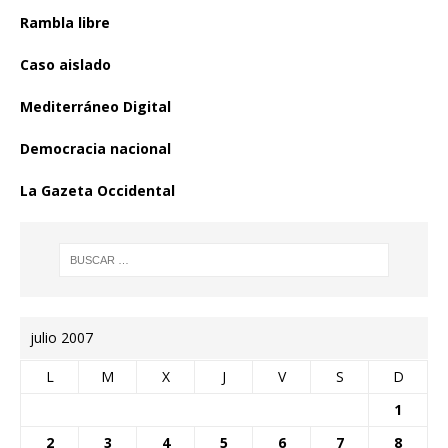
Rambla libre
Caso aislado
Mediterráneo Digital
Democracia nacional
La Gazeta Occidental
julio 2007
L
M
X
J
V
S
D
1
2
3
4
5
6
7
8