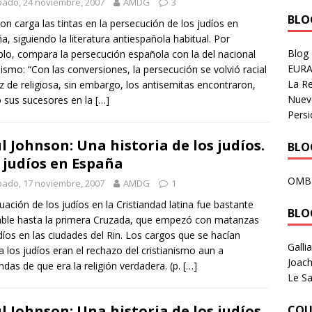
ado, 24 noviembre, 2007
AMDG
3
BLOG
on carga las tintas en la persecución de los judíos en
a, siguiendo la literatura antiespañola habitual. Por
Blog
lo, compara la persecución española con la del nacional
EURA
lismo: “Con las conversiones, la persecución se volvió racial
La R
z de religiosa, sin embargo, los antisemitas encontraron,
Nuev
 sus sucesores en la
[…]
Persi
l Johnson: Una historia de los judíos.
BLOG
 judíos en España
OMB
ado, 17 noviembre, 2007
AMDG
1
tuación de los judíos en la Cristiandad latina fue bastante
BLO
able hasta la primera Cruzada, que empezó con matanzas
díos en las ciudades del Rin. Los cargos que se hacían
Galli
a los judíos eran el rechazo del cristianismo aun a
Joach
ndas de que era la religión verdadera. (p.
[…]
Le Sa
l Johnson: Una historia de los judíos.
COU