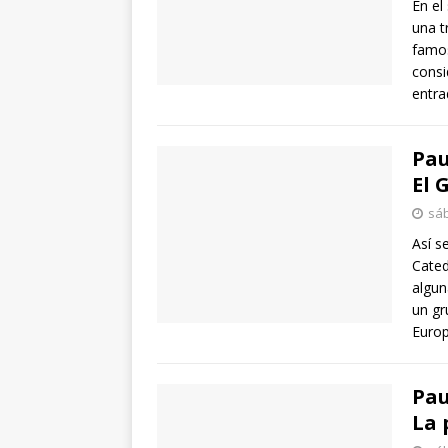
En el
una t
famos
consi
entra
Pau
El 
sáb
Así s
Cated
algun
un gr
Europ
Pau
La 