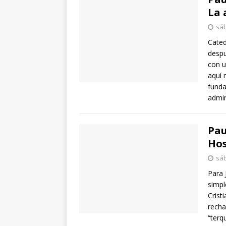
La 
sáb
Cated
despu
con u
aquí 
funda
admin
Pau
Hos
sáb
Para 
simpl
Crist
recha
“terq