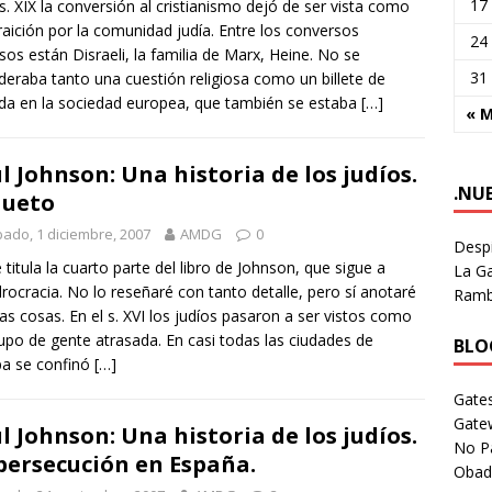
17
 s. XIX la conversión al cristianismo dejó de ser vista como
raición por la comunidad judía. Entre los conversos
24
os están Disraeli, la familia de Marx, Heine. No se
31
deraba tanto una cuestión religiosa como un billete de
da en la sociedad europea, que también se estaba
[…]
« 
l Johnson: Una historia de los judíos.
.NU
Gueto
ado, 1 diciembre, 2007
AMDG
0
Despi
e titula la cuarto parte del libro de Johnson, que sigue a
La Ga
rocracia. No lo reseñaré con tanto detalle, pero sí anotaré
Rambl
as cosas. En el s. XVI los judíos pasaron a ser vistos como
upo de gente atrasada. En casi todas las ciudades de
BLOG
a se confinó
[…]
Gates
Gate
l Johnson: Una historia de los judíos.
No P
persecución en España.
Obad