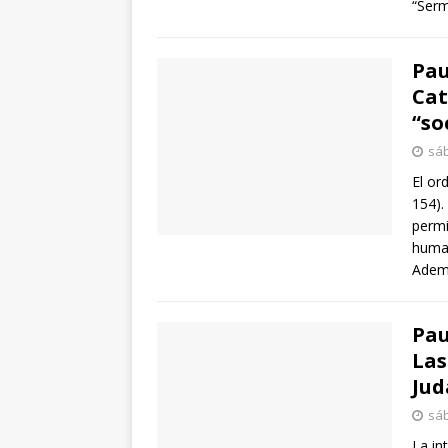
“Serm
Pau
Cat
“so
sáb
El or
154).
permi
human
Adem
Pau
Las
Jud
sáb
La in