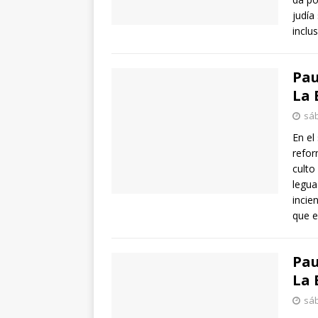
judía
inclu
Pau
La 
sáb
En el
refor
culto
legua
incie
que e
Pau
La 
sáb