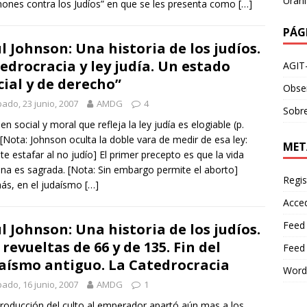
Urani
ones contra los Judíos” en que se les presenta como
[…]
PÁG
l Johnson: Una historia de los judíos.
edrocracia y ley judía. Un estado
AGIT
cial y de derecho”
Obser
ado, 23 junio, 2007
AMDG
4
Sobre
den social y moral que refleja la ley judía es elogiable (p.
 [Nota: Johnson oculta la doble vara de medir de esa ley:
MET
te estafar al no judío] El primer precepto es que la vida
a es sagrada. [Nota: Sin embargo permite el aborto]
Regis
ás, en el judaísmo
[…]
Acce
Feed
l Johnson: Una historia de los judíos.
 revueltas de 66 y de 135. Fin del
Feed
aísmo antiguo. La Catedrocracia
Word
ado, 16 junio, 2007
AMDG
1
troducción del culto al emperador apartó aún mas a los