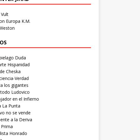
Vult
on Europa K.M.
 Weston
OS
pielago Duda
rte Hispanidad
 de Cheska
ciencia-Verdad
a los gigantes
etodo Ludovico
ador en el Infierno
a La Punta
vo no se vende
ente a la Deriva
 Prima
lista Honrado