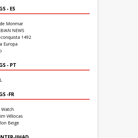
S - ES
 de Monmar
BIAN NEWS
econquista 1492
a Europa
o
S - PT
L
GS -FR
a Watch
im Véliocas
lon Beige
NTER-JIHAD