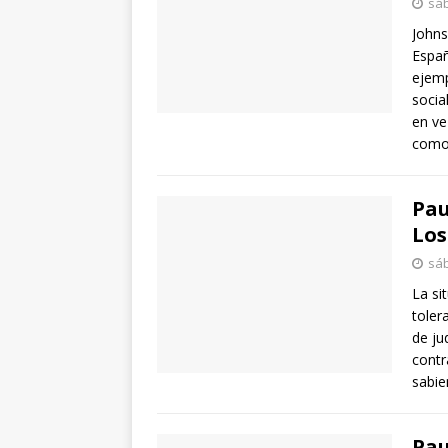
sáb
Johns
Españ
ejemp
socia
en ve
como
Pau
Los
sáb
La si
toler
de ju
contr
sabie
Pau