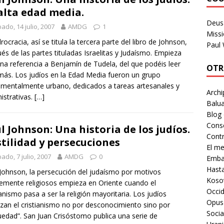
alta edad media.
Deus 
ado, 14 julio, 2007
AMDG
1
Missi
rocracia, así se titula la tercera parte del libro de Johnson,
Paul
és de las partes tituladas Israelitas y Judaísmo. Empieza
na referencia a Benjamín de Tudela, del que podéis leer
OTR
más. Los judíos en la Edad Media fueron un grupo
mentalmente urbano, dedicados a tareas artesanales y
Archi
istrativas.
[…]
Balua
Blog
Cons
l Johnson: Una historia de los judíos.
Contr
tilidad y persecuciones
El m
ado, 7 julio, 2007
AMDG
0
Embaj
Hast
Johnson, la persecución del judaísmo por motivos
Koso
emente religiosos empieza en Oriente cuando el
Occid
ianismo pasa a ser la religión mayoritaria. Los judíos
Opus
zan el cristianismo no por desconocimiento sino por
Socia
uedad”. San Juan Crisóstomo publica una serie de