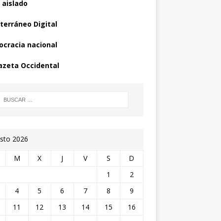
 aislado
terráneo Digital
cracia nacional
azeta Occidental
sto 2026
M
X
J
V
S
D
1
2
4
5
6
7
8
9
11
12
13
14
15
16