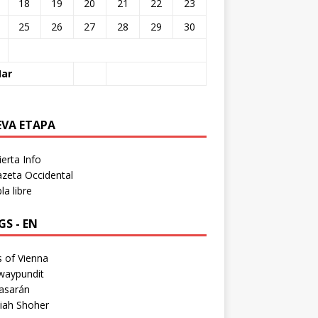
18
19
20
21
22
23
25
26
27
28
29
30
Mar
EVA ETAPA
erta Info
zeta Occidental
a libre
S - EN
 of Vienna
waypundit
asarán
iah Shoher