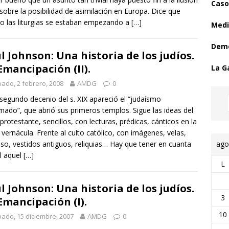
Caso
 sobre la posibilidad de asimilación en Europa. Dice que
so las liturgias se estaban empezando a
[…]
Medi
Demo
l Johnson: Una historia de los judíos.
Emancipación (II).
La G
ado, 2 febrero, 2008
AMDG
0
 segundo decenio del s. XIX apareció el “judaísmo
mado”, que abrió sus primeros templos. Sigue las ideas del
 protestante, sencillos, con lecturas, prédicas, cánticos en la
 vernácula. Frente al culto católico, con imágenes, velas,
ago
nso, vestidos antiguos, reliquias… Hay que tener en cuanta
l aquel
[…]
L
l Johnson: Una historia de los judíos.
3
Emancipación (I).
10
ado, 15 diciembre, 2007
AMDG
0