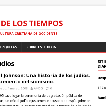
 DE LOS TIEMPOS
CULTURA CRISTIANA DE OCCIDENTE
MEZQUITAS
SOBRE ESTE BLOG
udíos
SIT
DIA
l Johnson: Una historia de los judíos.
Desp
imiento del sionismo.
El C
ado, 1 marzo, 2008
AMDG
0
95 tuvo lugar la ceremonia de degradación pública de
Ramb
us, un oficial judío injustamente acusado de espía. Johnson
r bueno que un asunto tan trivial haya puesto fin a la ilusión